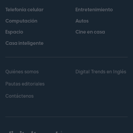
productos licenciados. Bajo esa
Telefonía celular
Entretenimiento
perspectiva, una película puede no cumplir
Computación
Autos
sus objetivos en taquilla y, aun así,
Espacio
Cine en casa
contribuir a otras áreas del conglomerado.
Casa inteligente
Quiénes somos
Digital Trends en Inglés
Pautas editoriales
Contáctenos