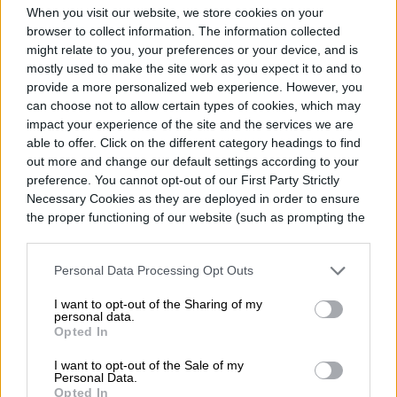
When you visit our website, we store cookies on your
browser to collect information. The information collected
might relate to you, your preferences or your device, and is
mostly used to make the site work as you expect it to and to
Topics
provide a more personalized web experience. However, you
can choose not to allow certain types of cookies, which may
impact your experience of the site and the services we are
Deportes
Noticias
Homepage
able to offer. Click on the different category headings to find
out more and change our default settings according to your
preference. You cannot opt-out of our First Party Strictly
Necessary Cookies as they are deployed in order to ensure
the proper functioning of our website (such as prompting the
ENTRETENIMIENTO
cookie banner and remembering your settings, to log into
your account, to redirect you when you log out, etc.).
Personal Data Processing Opt Outs
Un hombre vive dentro de
I want to opt-out of the Sharing of my
una valla publicitaria
personal data.
Opted In
para promocionar The
I want to opt-out of the Sale of my
Last House
Personal Data.
Opted In