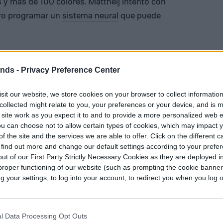
 y más de 100 colores. Mattheij intentó con
gro programar un
sistema neural
que puede
adrillos en 30ms, con una GPU Nvidia GeForce
ends -
Privacy Preference Center
lejos de estar en su versión final, y que puede
sit our website, we store cookies on your browser to collect informatio
ciso y acepta kilos de Legos.
collected might relate to you, your preferences or your device, and is 
 site work as you expect it to and to provide a more personalized web 
u can choose not to allow certain types of cookies, which may impact 
leccionistas de Lego se pueden beneficiar de
f the site and the services we are able to offer. Click on the different 
 find out more and change our default settings according to your prefe
ut of our First Party Strictly Necessary Cookies as they are deployed in
proper functioning of our website (such as prompting the cookie banne
your settings, to log into your account, to redirect you when you log ou
tributor
l Data Processing Opt Outs