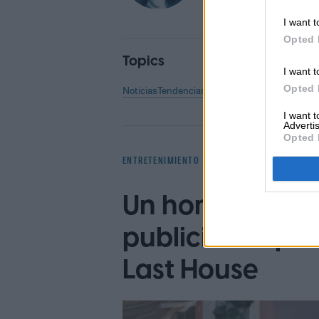
I want t
Opted 
Topics
I want t
Opted 
Noticias
Tendencias
Homepage
I want 
Advertis
Opted 
ENTRETENIMIENTO
Un hombre vive
publicitaria p
Last House