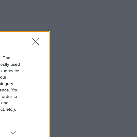
n. The
mostly used
experience.
your
category
rence. You
 order to
r and
t, etc.).