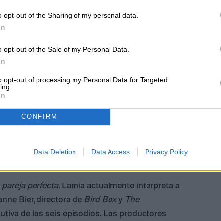
o opt-out of the Sharing of my personal data.
In
o opt-out of the Sale of my Personal Data.
In
to opt-out of processing my Personal Data for Targeted
ing.
In
CONFIRM
Data Deletion
Data Access
Privacy Policy
 pareja perfecta
. Lamia actualmente interpreta a
anne Bier, directora de
Bird Box
y
The
cutiva de los seis episodios. Los productores