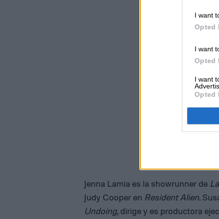
I want t
Opted 
I want t
Opted 
I want 
Advertis
Opted 
Jenna Lamia es la showrunner de
La
Judy Cooper en
Resident Alien
. Sus
Undoing,
dirige y es productora eje