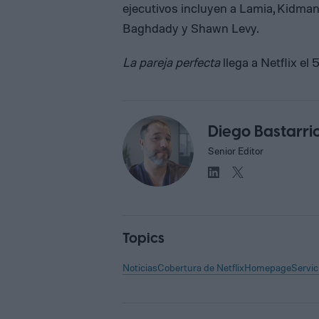
ejecutivos incluyen a Lamia, Kidman,
Baghdady y Shawn Levy.
La pareja perfecta
llega a Netflix e
Diego Bastarri
Senior Editor
Topics
Noticias
Cobertura de Netflix
Homepage
Servic