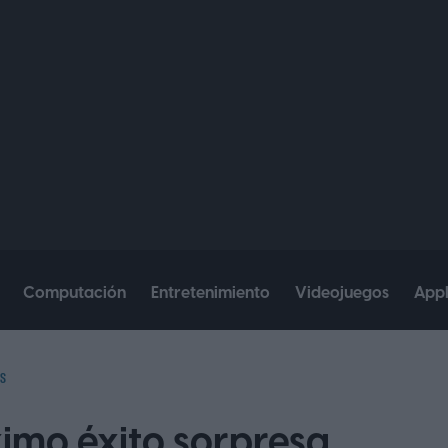
Computación
Entretenimiento
Videojuegos
App
S
ximo éxito sorpresa