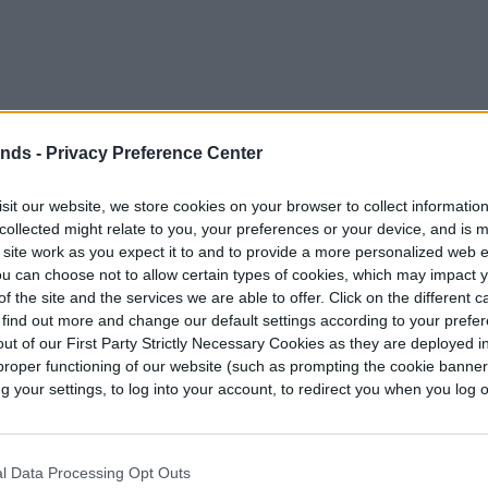
ends -
Privacy Preference Center
 novela más vendida del New York Times de Elin
a pareja
perfecta incluye a Liev Schreiber como
sit our website, we store cookies on your browser to collect informatio
collected might relate to you, your preferences or your device, and is 
 Abby Winbury, Meghann Fahy como Merritt
 site work as you expect it to and to provide a more personalized web 
er Dival, Jack Reynor como Thomas Winbury,
u can choose not to allow certain types of cookies, which may impact 
Nivola como Will Winbury, Michael Beach como
f the site and the services we are able to offer. Click on the different 
 find out more and change our default settings according to your prefe
omo Nikki Henry e Isabelle Adjani como Isabel
ut of our First Party Strictly Necessary Cookies as they are deployed in
proper functioning of our website (such as prompting the cookie banne
your settings, to log into your account, to redirect you when you log ou
l Data Processing Opt Outs