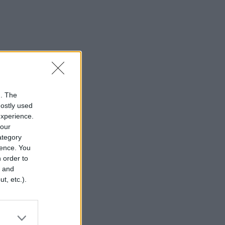
n. The
mostly used
experience.
your
category
rence. You
 order to
r and
t, etc.).