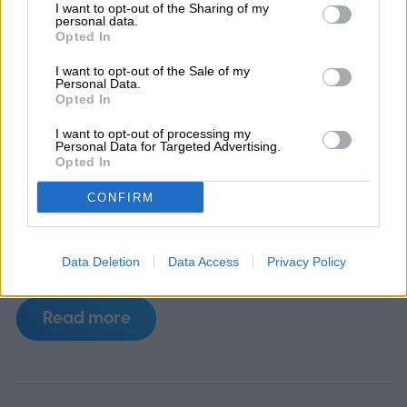
I want to opt-out of the Sharing of my
personal data.
Opted In
I want to opt-out of the Sale of my
Personal Data.
Opted In
Disney reconoció que The Mandalorian &
I want to opt-out of processing my
Grogu y el remake en acción real de Moana
Personal Data for Targeted Advertising.
Opted In
tuvieron un rendimiento inferior al
CONFIRM
esperado en las salas de cine. La
confirmación fue realizada por Josh
Data Deletion
Data Access
Privacy Policy
D’Amaro, director ejecutivo de la compañía,
durante una llamada con inversores en la
Read more
que se analizaron los resultados
financieros más recientes del estudio.
El
ejecutivo evitó presentar ambas