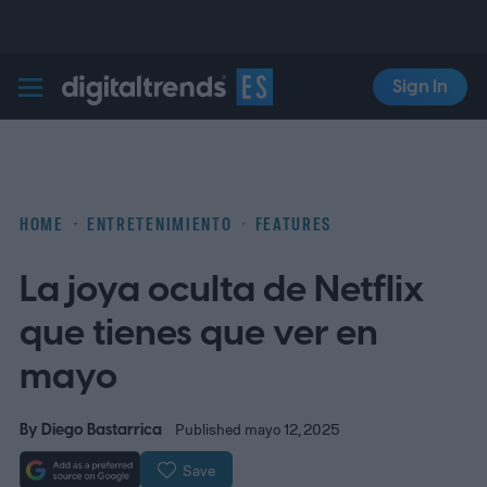
Sign In
Digital Trends Español
HOME
ENTRETENIMIENTO
FEATURES
La joya oculta de Netflix
que tienes que ver en
mayo
By
Diego Bastarrica
Published mayo 12, 2025
Save