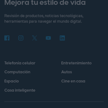
Mejora tu estilo de vida
por completo. Las imágenes muestran a los
Revisión de productos, noticias tecnológicas,
agentes Fox Mulder (David Duchovny) y
herramientas para navegar el mundo digital.
Dana Scully (Gillian Anderson)
descubriendo cuerpos de mujeres
desaparecidas enterrados bajo el hielo,
acompañados de sobresaltos y una banda
sonora de cuerdas que remite
Telefonía celular
Entretenimiento
directamente al cine de terror
Computación
Autos
contemporáneo, un estilo que la cinta de
Espacio
Cine en casa
2008 apenas insinuaba.
Casa inteligente