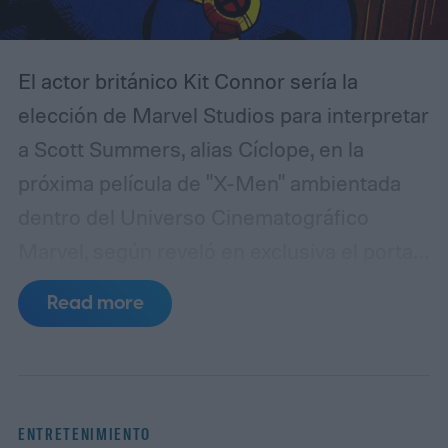
El actor británico Kit Connor sería la
elección de Marvel Studios para interpretar
a Scott Summers, alias Cíclope, en la
próxima película de "X-Men" ambientada
dentro del Universo Cinematográfico
Marvel, según reveló en exclusiva el portal
especializado Deadline. La decisión final
Read more
habría llegado la semana pasada, tras un
proceso de audiciones que se intensificó
luego del feriado del 4 de julio.
Según la
publicación, el director Jake Schreier —
ENTRETENIMIENTO