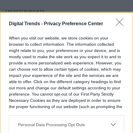
ENTRETENIMIENTO
Digital Trends -
Privacy Preference Center
Disney admitió el fracaso
de «The Mandalorian y
When you visit our website, we store cookies on your
browser to collect information. The information collected
Grogu» y Moana acción
might relate to you, your preferences or your device, and is
mostly used to make the site work as you expect it to and to
real
provide a more personalized web experience. However, you
can choose not to allow certain types of cookies, which may
impact your experience of the site and the services we are
able to offer. Click on the different category headings to find
out more and change our default settings according to your
preference. You cannot opt-out of our First Party Strictly
Necessary Cookies as they are deployed in order to ensure
the proper functioning of our website (such as prompting the
cookie banner and remembering your settings, to log into
your account, to redirect you when you log out, etc.).
Personal Data Processing Opt Outs