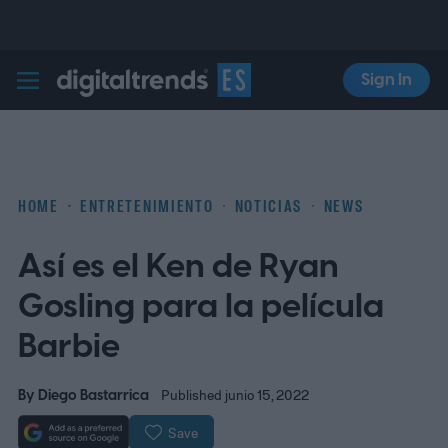
Sign In
Digital Trends Español
HOME
ENTRETENIMIENTO
NOTICIAS
NEWS
Así es el Ken de Ryan
Gosling para la película
Barbie
By
Diego Bastarrica
Published junio 15, 2022
Save