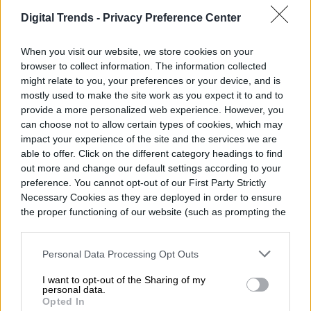
una valla publicitaria
Digital Trends -
Privacy Preference Center
para promocionar The
When you visit our website, we store cookies on your
browser to collect information. The information collected
Last House
might relate to you, your preferences or your device, and is
mostly used to make the site work as you expect it to and to
provide a more personalized web experience. However, you
can choose not to allow certain types of cookies, which may
impact your experience of the site and the services we are
able to offer. Click on the different category headings to find
out more and change our default settings according to your
preference. You cannot opt-out of our First Party Strictly
Necessary Cookies as they are deployed in order to ensure
the proper functioning of our website (such as prompting the
cookie banner and remembering your settings, to log into
your account, to redirect you when you log out, etc.).
Personal Data Processing Opt Outs
I want to opt-out of the Sharing of my
personal data.
Opted In