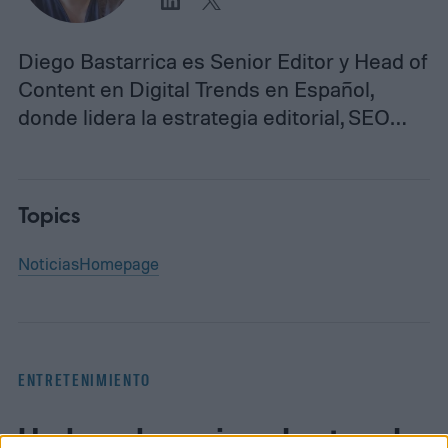
Diego Bastarrica es Senior Editor y Head of
Content en Digital Trends en Español,
donde lidera la estrategia editorial, SEO…
Topics
Noticias
Homepage
ENTRETENIMIENTO
Un hombre vive dentro de