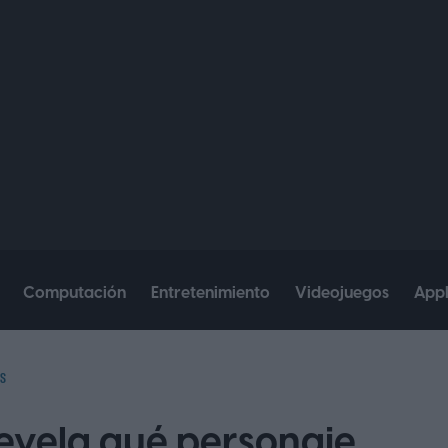
Computación
Entretenimiento
Videojuegos
App
S
evela qué personaje