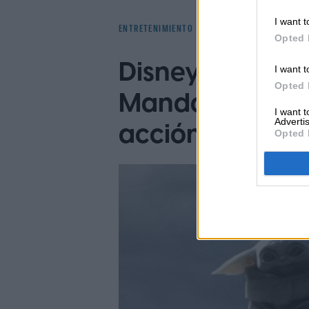
I want t
ENTRETENIMIENTO
Opted 
Disney admitió 
I want t
Opted 
Mandalorian y
I want 
Advertis
acción real
Opted 