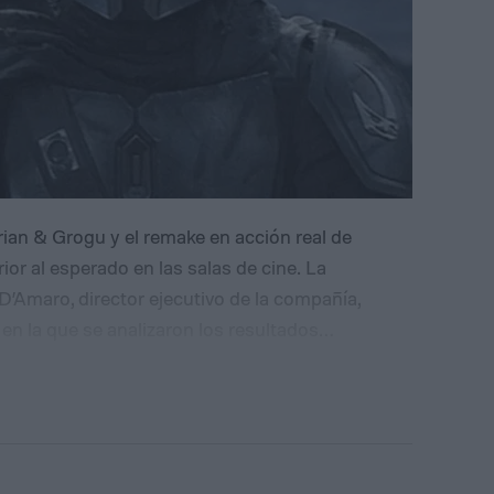
an & Grogu y el remake en acción real de
or al esperado en las salas de cine. La
D’Amaro, director ejecutivo de la compañía,
en la que se analizaron los resultados
o.
El ejecutivo evitó presentar ambas
os para Disney. De acuerdo con su explicación,
añía no generan ingresos únicamente a través de
san el comercio minorista, los parques
taformas de streaming y la venta de productos