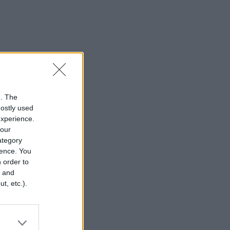
n. The
mostly used
experience.
your
category
rence. You
 order to
r and
t, etc.).