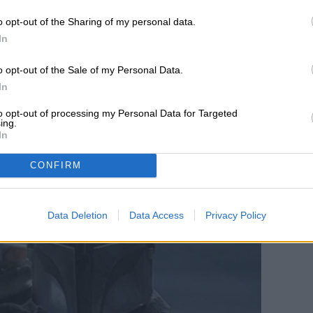
o opt-out of the Sharing of my personal data.
In
el fracaso de «The
o opt-out of the Sale of my Personal Data.
In
 Grogu» y Moana
to opt-out of processing my Personal Data for Targeted
ing.
In
CONFIRM
Data Deletion
Data Access
Privacy Policy