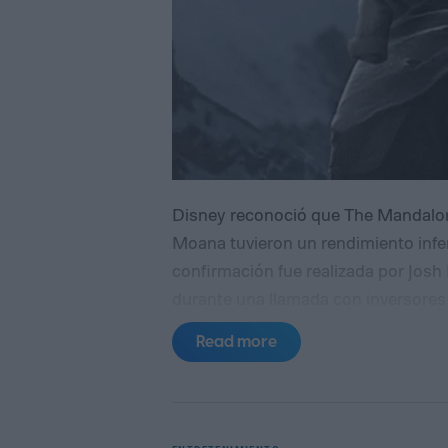
Disney reconoció que The Mandalori
Moana tuvieron un rendimiento inferi
confirmación fue realizada por Josh 
durante una llamada con inversores 
financieros más recientes del estudi
Read more
producciones como fracasos absolut
las grandes franquicias de la comp
la venta de entradas. También impul
temáticos, los videojuegos, las pla