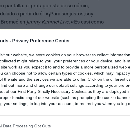
en pantalla: el protagonista de su cómic,
lado a partir de él. «¡Para ser justos, soy
» Bromeó en
Jimmy Kimmel Live
. «Es casi como
ien para eso».
ends -
Privacy Preference Center
sit our website, we store cookies on your browser to collect informatio
Diego Bastarrica es Senior Editor y
ca
collected might relate to you, your preferences or your device, and is 
Head of Content en Digital Trends
 site work as you expect it to and to provide a more personalized web 
en Español, donde lidera la
u can choose not to allow certain types of cookies, which may impact 
estrategia editorial, SEO…
f the site and the services we are able to offer. Click on the different 
 find out more and change our default settings according to your prefe
ut of our First Party Strictly Necessary Cookies as they are deployed in
proper functioning of our website (such as prompting the cookie banne
your settings, to log into your account, to redirect you when you log ou
l Data Processing Opt Outs