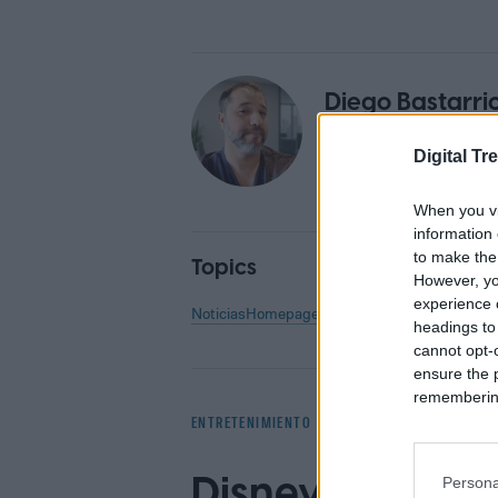
Diego Bastarri
Senior Editor
Digital Tr
When you vi
information 
to make the
Topics
However, yo
experience o
Noticias
Homepage
headings to
cannot opt-o
ensure the 
remembering 
ENTRETENIMIENTO
Disney permitir
Persona