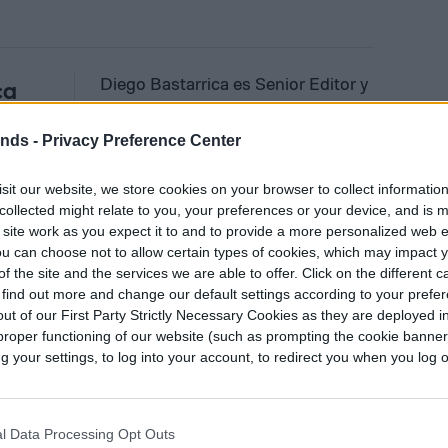
Diego Bastarrica es Senior Editor y
ca
Head of Content en Digital Trends
en Español, donde lidera la
ends -
Privacy Preference Center
estrategia editorial, SEO…
sit our website, we store cookies on your browser to collect informatio
collected might relate to you, your preferences or your device, and is 
 site work as you expect it to and to provide a more personalized web 
u can choose not to allow certain types of cookies, which may impact 
f the site and the services we are able to offer. Click on the different 
 find out more and change our default settings according to your prefe
ut of our First Party Strictly Necessary Cookies as they are deployed in
proper functioning of our website (such as prompting the cookie banne
your settings, to log into your account, to redirect you when you log ou
á a los TikTokers
l Data Processing Opt Outs