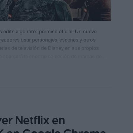
s edits algo raro: permiso oficial. Un nuevo
creadores usar personajes, escenas y otros
eries de televisión de Disney en sus propios
le abarcará la enorme colección de marcas de
, Pixar y FX.
La asociación comenzará como
óximos meses, con planes de expansión a más
an revelado qué creadores tendrán acceso
s, series y personajes estarán disponibles.
er Netflix en