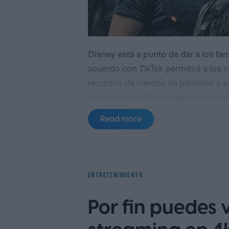
Disney está a punto de dar a los fan
acuerdo con TikTok permitirá a los 
recursos de cientos de películas y s
vídeos cortos. El catálogo disponib
Disney, incluyendo Marvel, Star Wars
Read more
piloto en Estados Unidos en los pr
mercados. Disney y TikTok aún no h
primero ni exactamente qué película
ENTRETENIMIENTO
Por fin puedes v