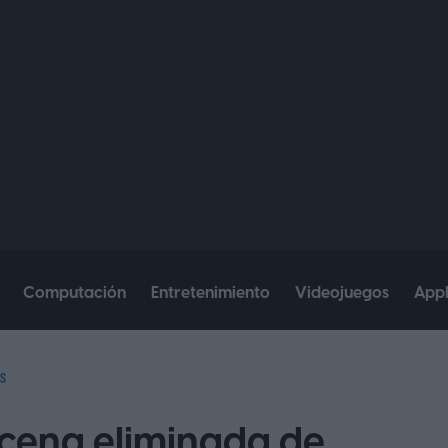
Computación
Entretenimiento
Videojuegos
App
S
scena eliminada de