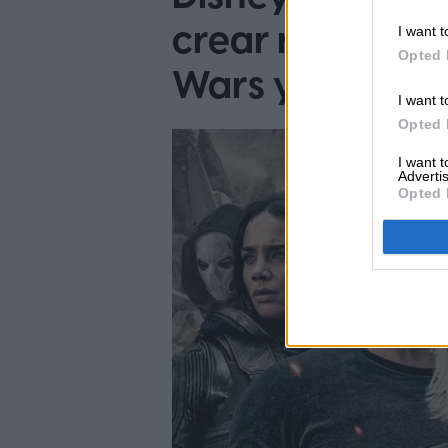
crear remezcla
I want t
Opted 
Wars y más
I want t
Opted 
I want 
Advertis
Opted 