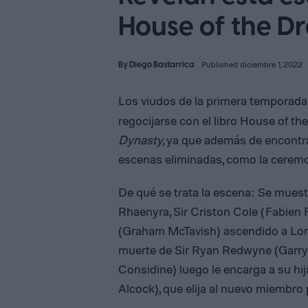
House of the D
By
Diego Bastarrica
Published diciembre 1, 2022
Los viudos de la primera temporad
regocijarse con el libro House of th
Dynasty,
ya que además de encontrar
escenas eliminadas, como la ceremo
De qué se trata la escena: Se muest
Rhaenyra, Sir Criston Cole (Fabien 
(Graham McTavish) ascendido a Lor
muerte de Sir Ryan Redwyne (Garry 
Considine) luego le encarga a su hij
Alcock), que elija al nuevo miembro pa