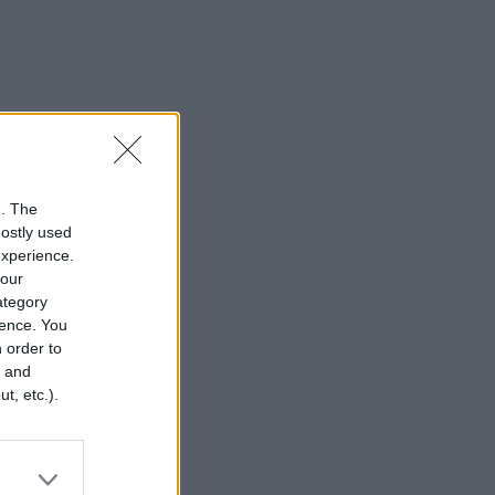
n. The
mostly used
experience.
your
category
rence. You
 order to
r and
t, etc.).