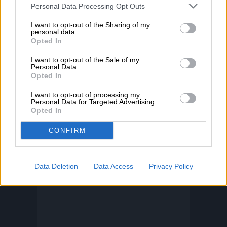
conocerán como el verdadero amor de
Personal Data Processing Opt Outs
Rocket en los cómics. Se ha confirmado
I want to opt-out of the Sharing of my
personal data.
que Lylla ya conoció a Rocket cuando este
Opted In
último fue arrestado en su primera película,
I want to opt-out of the Sale of my
Personal Data.
y es probable que el Alto Evolutivo
Opted In
experimentara con ella también, por lo que
I want to opt-out of processing my
Personal Data for Targeted Advertising.
esto seguramente hará una reunión
Opted In
amorosa para estos espíritus afines.
CONFIRM
Data Deletion
Data Access
Privacy Policy