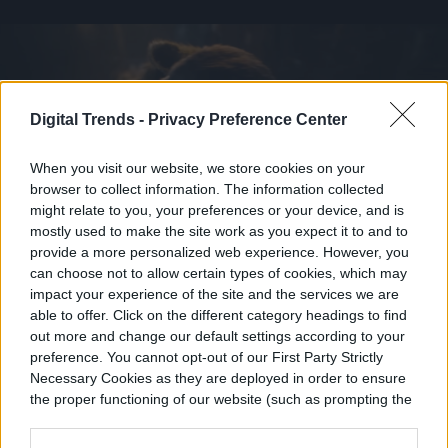
Digital Trends -
Privacy Preference Center
When you visit our website, we store cookies on your
browser to collect information. The information collected
might relate to you, your preferences or your device, and is
mostly used to make the site work as you expect it to and to
El público puede haber estado confundido
provide a more personalized web experience. However, you
can choose not to allow certain types of cookies, which may
por la toma de Rocket abrazando a una
impact your experience of the site and the services we are
nutria en el trailer, pero esto último es
able to offer. Click on the different category headings to find
out more and change our default settings according to your
mucho más importante de lo que uno
preference. You cannot opt-out of our First Party Strictly
Necessary Cookies as they are deployed in order to ensure
pensaría. Esta nutria es, sin duda, la versión
the proper functioning of our website (such as prompting the
de MCU de Lylla, a quien los fanáticos
cookie banner and remembering your settings, to log into
your account, to redirect you when you log out, etc.).