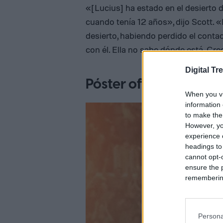
«[Lucius] ha estado en el desierto d
cuando tenía 12 años», dijo Scott. 
desierto, habiendo perdido el conta
con él. Ella no sabe dónde está. Cre
Digital Tr
Póster oficial Gladia
When you vi
information 
to make the
However, yo
experience o
headings to
cannot opt-o
ensure the 
remembering 
Persona