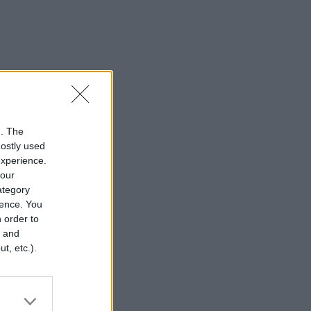
n. The
mostly used
experience.
your
category
rence. You
 order to
r and
t, etc.).