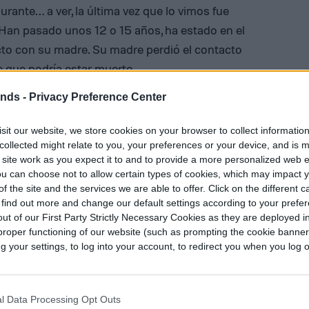
urante… a ver, la última vez que lo vimos fue
«Han pasado unos 12 o 15 años, ha estado en el
cto con su madre. Su madre perdió el contacto
e que podría estar muerto.
ends -
Privacy Preference Center
dor 2
sit our website, we store cookies on your browser to collect informatio
collected might relate to you, your preferences or your device, and is 
 site work as you expect it to and to provide a more personalized web 
u can choose not to allow certain types of cookies, which may impact 
f the site and the services we are able to offer. Click on the different 
 find out more and change our default settings according to your prefe
ut of our First Party Strictly Necessary Cookies as they are deployed in
proper functioning of our website (such as prompting the cookie banne
your settings, to log into your account, to redirect you when you log ou
l Data Processing Opt Outs