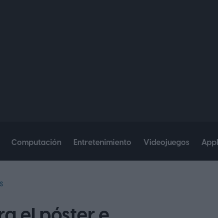
Computación
Entretenimiento
Videojuegos
App
S
ra el póster e