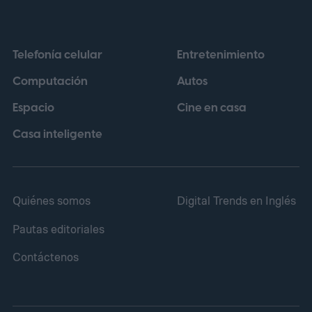
plataformas de streaming y la venta de
productos licenciados. Bajo esa
Telefonía celular
Entretenimiento
perspectiva, una película puede no cumplir
Computación
Autos
sus objetivos en taquilla y, aun así,
Espacio
Cine en casa
contribuir a otras áreas del conglomerado.
Casa inteligente
Quiénes somos
Digital Trends en Inglés
Pautas editoriales
Contáctenos