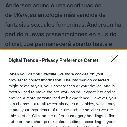
Anderson anunció una continuación
de
Want
, su antología más vendida de
fantasías sexuales femeninas. Anderson ha
pedido
nuevas presentaciones en su sitio
oficial
, que permanecerá abierto hasta el
23 de mayo.
Digital Trends -
Privacy Preference Center
When you visit our website, we store cookies on your
browser to collect information. The information collected
Diego Bastarrica
might relate to you, your preferences or your device, and is
mostly used to make the site work as you expect it to and to
Senior Editor
provide a more personalized web experience. However, you
can choose not to allow certain types of cookies, which may
impact your experience of the site and the services we are
able to offer. Click on the different category headings to find
out more and change our default settings according to your
Diego Bastarrica es Senior Editor y Head of