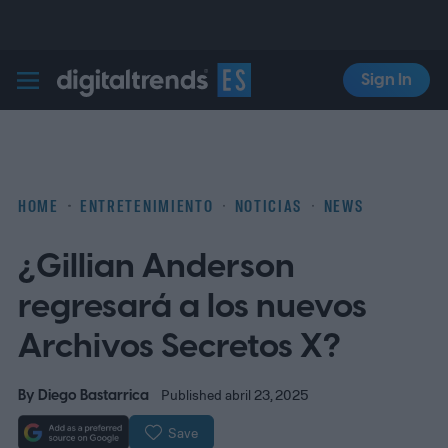
Sign In
Digital Trends Español
HOME
ENTRETENIMIENTO
NOTICIAS
NEWS
¿Gillian Anderson
regresará a los nuevos
Archivos Secretos X?
By
Diego Bastarrica
Published abril 23, 2025
Save