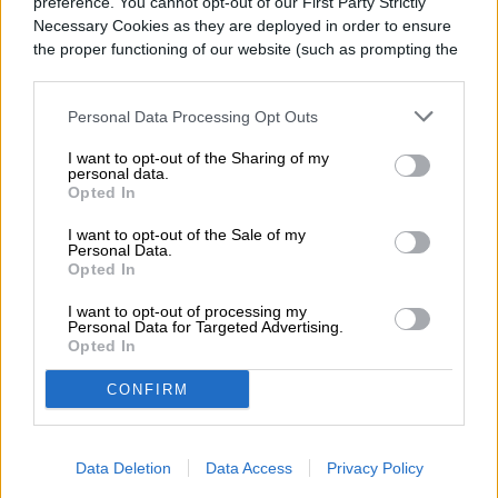
preference. You cannot opt-out of our First Party Strictly
Content en Digital Trends en Español,
Necessary Cookies as they are deployed in order to ensure
donde lidera la estrategia editorial, SEO…
the proper functioning of our website (such as prompting the
cookie banner and remembering your settings, to log into
your account, to redirect you when you log out, etc.).
Personal Data Processing Opt Outs
Topics
I want to opt-out of the Sharing of my
personal data.
Opted In
Noticias
Homepage
I want to opt-out of the Sale of my
Personal Data.
Opted In
I want to opt-out of processing my
Personal Data for Targeted Advertising.
ENTRETENIMIENTO
Opted In
CONFIRM
Un hombre vive dentro de
una valla publicitaria
Data Deletion
Data Access
Privacy Policy
para promocionar The