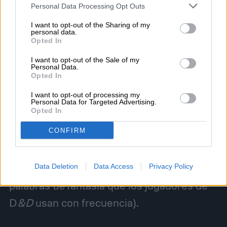
Personal Data Processing Opt Outs
película es una serie de improvisaciones y
I want to opt-out of the Sharing of my
planes de respaldo inventados por sus
personal data.
Opted In
héroes cada vez que uno de sus esfuerzos
I want to opt-out of the Sale of my
para mejorar la Forja de Grant sale mal.
Personal Data.
Opted In
Mientras tanto, el torpe lote de nombres de
I want to opt-out of processing my
personajes de fantasía de la película solo
Personal Data for Targeted Advertising.
Opted In
hace que sus raíces de D&D se sientan
CONFIRM
mucho más palpables («Edgin» se siente
precisamente como el tipo de nombre que
vendría de los generadores de
Data Deletion
Data Access
Privacy Policy
palabras
de
fantasía que los jugadores de
D
&D
usan con frecuencia).