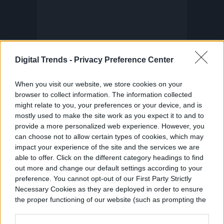
Digital Trends -
Privacy Preference Center
When you visit our website, we store cookies on your
browser to collect information. The information collected
might relate to you, your preferences or your device, and is
Si bien
Honor Among Thieves
nunca
mostly used to make the site work as you expect it to and to
provide a more personalized web experience. However, you
captura el verdadero absurdo o caos que
can choose not to allow certain types of cookies, which may
impact your experience of the site and the services we are
puede ocurrir durante un juego de D
&D
, la
able to offer. Click on the different category headings to find
película hace un trabajo efectivo al obligar a
out more and change our default settings according to your
preference. You cannot opt-out of our First Party Strictly
sus personajes, particularmente al Edgin
Necessary Cookies as they are deployed in order to ensure
the proper functioning of our website (such as prompting the
de Pine, a repensar constantemente sus
cookie banner and remembering your settings, to log into
planes e improvisar. El tercer acto de la
your account, to redirect you when you log out, etc.).