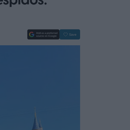
espidos:
Save