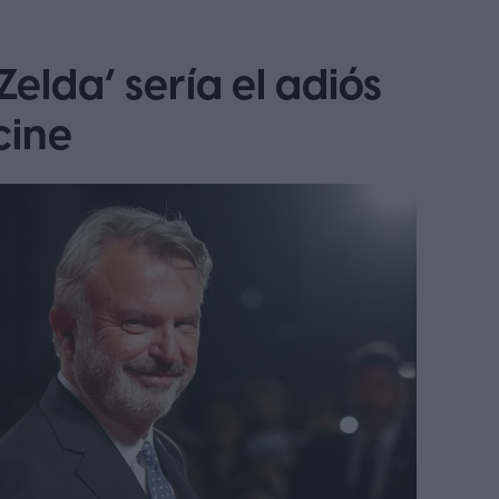
elda’ sería el adiós
cine