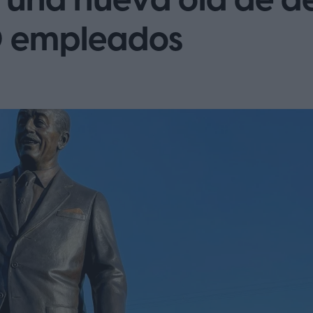
a una nueva ola de d
0 empleados