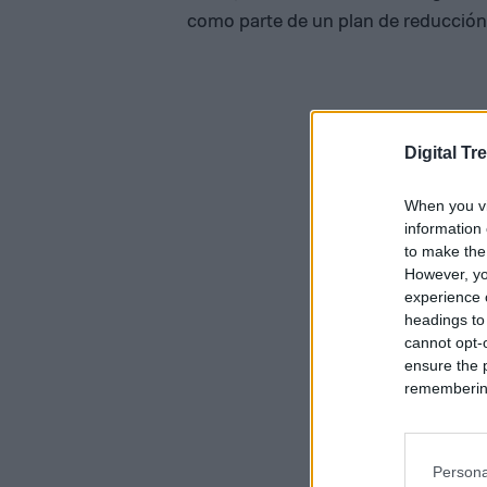
como parte de un plan de reducción 
Digital Tr
When you vi
information 
to make the
However, yo
experience o
headings to
cannot opt-o
ensure the 
remembering 
Persona