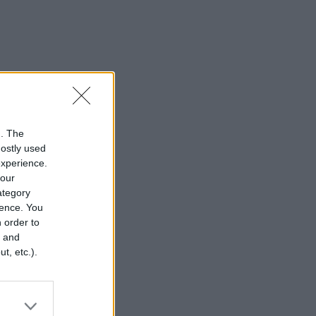
n. The
mostly used
experience.
your
category
rence. You
 order to
r and
t, etc.).