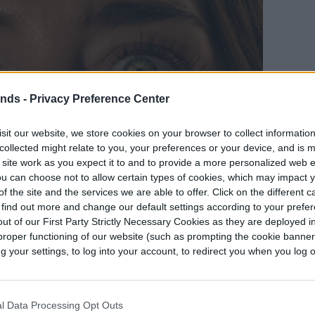
ends -
Privacy Preference Center
sit our website, we store cookies on your browser to collect informatio
collected might relate to you, your preferences or your device, and is 
 site work as you expect it to and to provide a more personalized web 
u can choose not to allow certain types of cookies, which may impact 
f the site and the services we are able to offer. Click on the different 
 find out more and change our default settings according to your prefe
trenar el
en cines de todo
12 de junio de 2026
ut of our First Party Strictly Necessary Cookies as they are deployed in
proper functioning of our website (such as prompting the cookie banne
, donde llegará en esa misma fecha. Su
your settings, to log into your account, to redirect you when you log ou
a de verano (en el hemisferio norte), lo que la
 por convertirse en el gran fenómeno de taquilla
l Data Processing Opt Outs