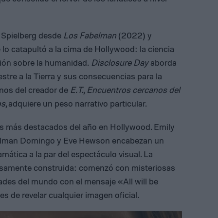
e Spielberg desde
Los Fabelman
(2022) y
lo catapultó a la cima de Hollywood: la ciencia
xión sobre la humanidad.
Disclosure Day
aborda
restre a la Tierra y sus consecuencias para la
anos del creador de
E.T.
,
Encuentros cercanos del
os
, adquiere un peso narrativo particular.
 los más destacados del año en Hollywood. Emily
, Colman Domingo y Eve Hewson encabezan un
ática a la par del espectáculo visual. La
osamente construida: comenzó con misteriosas
udades del mundo con el mensaje «All will be
es de revelar cualquier imagen oficial.