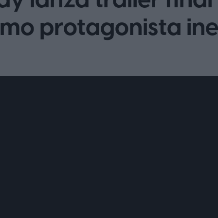
y lanza tráiler final
omo protagonista in