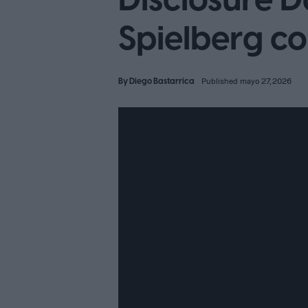
Disclosure Da
Spielberg c
By
Diego Bastarrica
Published mayo 27, 2026