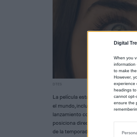
Digital Tr
When you vi
information 
to make the
However, yo
experience o
DTES
headings to
La película está programada para es
cannot opt-o
ensure the 
el mundo, incluyendo Latinoamérica
remembering 
lanzamiento coincide con la temporad
posiciona directamente en la batalla
de la temporada.
Persona