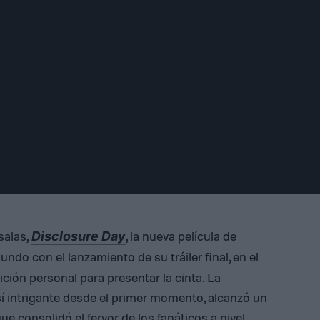
salas,
, la nueva película de
Disclosure Day
undo con el lanzamiento de su tráiler final, en el
ición personal para presentar la cinta. La
sí intrigante desde el primer momento, alcanzó un
e consolidó el fervor de los fanáticos a nivel