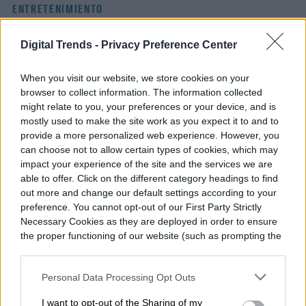
ENTRETENIMIENTO
Un hombre vive dentro de
Digital Trends -
Privacy Preference Center
una valla publicitaria
When you visit our website, we store cookies on your
browser to collect information. The information collected
para promocionar The
might relate to you, your preferences or your device, and is
mostly used to make the site work as you expect it to and to
Last House
provide a more personalized web experience. However, you
can choose not to allow certain types of cookies, which may
impact your experience of the site and the services we are
able to offer. Click on the different category headings to find
out more and change our default settings according to your
preference. You cannot opt-out of our First Party Strictly
Necessary Cookies as they are deployed in order to ensure
the proper functioning of our website (such as prompting the
cookie banner and remembering your settings, to log into
your account, to redirect you when you log out, etc.).
Personal Data Processing Opt Outs
I want to opt-out of the Sharing of my