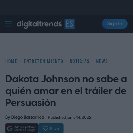
Sign In
Digital Trends Español
HOME
ENTRETENIMIENTO
NOTICIAS
NEWS
Dakota Johnson no sabe a
quién amar en el tráiler de
Persuasión
By
Diego Bastarrica
Published junio 14, 2022
Save