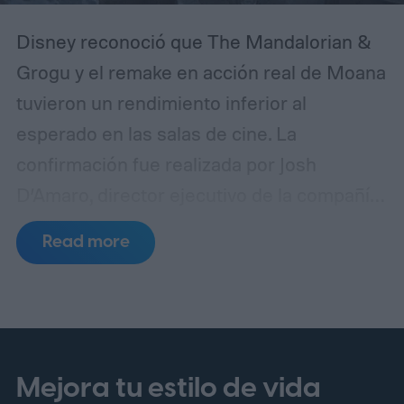
Disney reconoció que The Mandalorian &
Grogu y el remake en acción real de Moana
tuvieron un rendimiento inferior al
esperado en las salas de cine. La
confirmación fue realizada por Josh
D’Amaro, director ejecutivo de la compañía,
durante una llamada con inversores en la
Read more
que se analizaron los resultados
financieros más recientes del estudio.
El
ejecutivo evitó presentar ambas
producciones como fracasos absolutos
para Disney. De acuerdo con su
Mejora tu estilo de vida