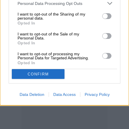
Personal Data Processing Opt Outs
y los Fremen en una guerra de venganza
contra los conspiradores que destruyeron
I want to opt-out of the Sharing of my
personal data.
Opted In
a su familia. Tendrá que tomar decisiones
complicadas con la intención de evitar un
I want to opt-out of the Sale of my
Personal Data.
futuro terrible que solo él puede prever.
Opted In
I want to opt-out of processing my
Personal Data for Targeted Advertising.
Estreno
en América Latina
: 2 de
Opted In
noviembre
CONFIRM
Data Deletion
Data Access
Privacy Policy