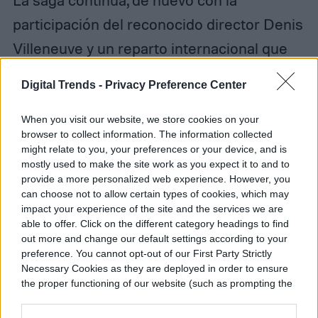
participación del reconocido director Denis
Villeneuve y un reparto internacional que
no tiene nada de modesto: Timothée
Digital Trends -
Privacy Preference Center
Chalamet, Zendaya, Rebecca Ferguson,
Josh Brolin, Austin Butler (
Elvis
), Florence
When you visit our website, we store cookies on your
browser to collect information. The information collected
Pugh (
Little Women
), Dave Bautista,
might relate to you, your preferences or your device, and is
mostly used to make the site work as you expect it to and to
Christopher Walken (
Hairspray
), Stephen
provide a more personalized web experience. However, you
McKinley Henderson, Léa Seydoux, Stellan
can choose not to allow certain types of cookies, which may
impact your experience of the site and the services we are
Skarsgård, Charlotte Rampling y Javier
able to offer. Click on the different category headings to find
Bardem.
out more and change our default settings according to your
preference. You cannot opt-out of our First Party Strictly
Necessary Cookies as they are deployed in order to ensure
Dune: parte dos
sigue el viaje mítico de
the proper functioning of our website (such as prompting the
cookie banner and remembering your settings, to log into
Paul Atreides, mientras que se une a Chani
your account, to redirect you when you log out, etc.).