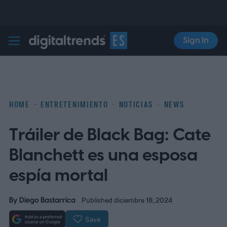
Sign In
Digital Trends Español
HOME
ENTRETENIMIENTO
NOTICIAS
NEWS
Tráiler de Black Bag: Cate
Blanchett es una esposa
espía mortal
By
Diego Bastarrica
Published diciembre 18, 2024
Save