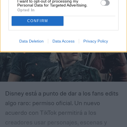
I want to opt-out of processing my
Personal Data for Targeted Advertising.
Opted In
CONFIRM
Data Deletion
Data Access
Privacy Policy
Disney está a punto de dar a los fans edits
algo raro: permiso oficial. Un nuevo
acuerdo con TikTok permitirá a los
creadores usar personajes, escenas y