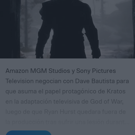
de menor resolución. La actualización
parece llegar discretamente. Google aún
no ha hecho un anuncio importante sobre
Chrome al respecto.
Amazon MGM Studios y Sony Pictures
Television negocian con Dave Bautista para
que asuma el papel protagónico de Kratos
en la adaptación televisiva de God of War,
luego de que Ryan Hurst quedara fuera de
la producción tras sufrir una lesión durante
el rodaje.
El contratiempo se produjo a