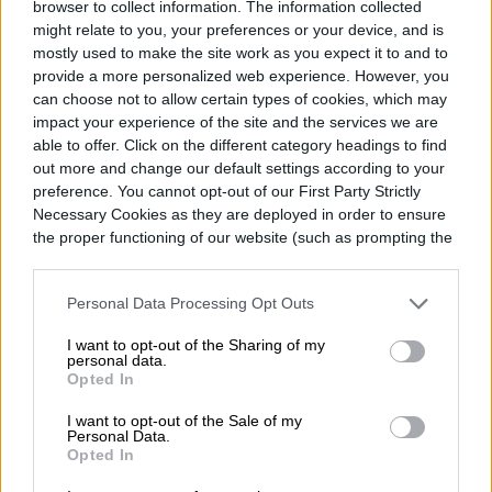
browser to collect information. The information collected
might relate to you, your preferences or your device, and is
mostly used to make the site work as you expect it to and to
provide a more personalized web experience. However, you
Topics
can choose not to allow certain types of cookies, which may
impact your experience of the site and the services we are
Noticias
Homepage
able to offer. Click on the different category headings to find
out more and change our default settings according to your
preference. You cannot opt-out of our First Party Strictly
Necessary Cookies as they are deployed in order to ensure
the proper functioning of our website (such as prompting the
cookie banner and remembering your settings, to log into
ENTRETENIMIENTO
your account, to redirect you when you log out, etc.).
Personal Data Processing Opt Outs
Disney permitirá a los
I want to opt-out of the Sharing of my
TikTokers crear
personal data.
Opted In
remezclando Marvel, Star
I want to opt-out of the Sale of my
Personal Data.
Wars y más
Opted In