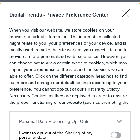
Un hombre vive dentro de
Digital Trends -
Privacy Preference Center
una valla publicitaria
When you visit our website, we store cookies on your
para promocionar The
browser to collect information. The information collected
might relate to you, your preferences or your device, and is
Last House
mostly used to make the site work as you expect it to and to
provide a more personalized web experience. However, you
can choose not to allow certain types of cookies, which may
impact your experience of the site and the services we are
able to offer. Click on the different category headings to find
out more and change our default settings according to your
preference. You cannot opt-out of our First Party Strictly
Necessary Cookies as they are deployed in order to ensure
the proper functioning of our website (such as prompting the
cookie banner and remembering your settings, to log into
your account, to redirect you when you log out, etc.).
Personal Data Processing Opt Outs
I want to opt-out of the Sharing of my
personal data.