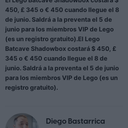
El Lego Batcave Shadowbox costará $
o
o
s
s
450, £ 345 o € 450 cuando llegue el 8
d
d
e
e
de junio. Saldrá a la preventa el 5 de
a
a
junio para los miembros VIP de Lego
u
u
t
t
(es un registro gratuito).El Lego
o
o
r
r
Batcave Shadowbox costará $ 450, £
345 o € 450 cuando llegue el 8 de
junio. Saldrá a la preventa el 5 de junio
para los miembros VIP de Lego (es un
registro gratuito).
Diego Bastarrica