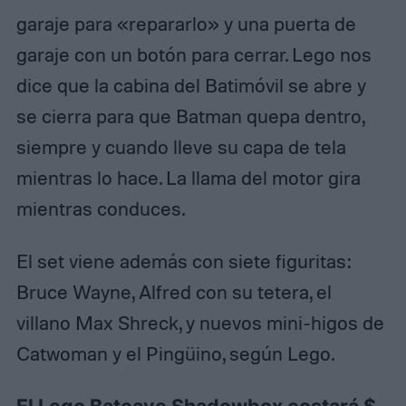
o
o
garaje para «repararlo» y una puerta de
d
d
e
e
garaje con un botón para cerrar. Lego nos
l
l
t
t
dice que la cabina del Batimóvil se abre y
i
i
se cierra para que Batman quepa dentro,
t
t
u
u
siempre y cuando lleve su capa de tela
l
l
a
a
mientras lo hace. La llama del motor gira
r
r
mientras conduces.
d
d
e
e
l
l
El set viene además con siete figuritas:
o
o
s
s
Bruce Wayne, Alfred con su tetera, el
d
d
e
e
villano Max Shreck, y nuevos mini-higos de
r
r
Catwoman y el Pingüino, según Lego.
e
e
c
c
h
h