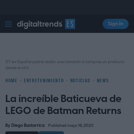
Sign In
Digital Trends Español
DT en Español podría recibir una comisión si compras un producto
desde el sitio
HOME
ENTRETENIMIENTO
NOTICIAS
NEWS
La increíble Baticueva de
LEGO de Batman Returns
By
Diego Bastarrica
Published mayo 16, 2023