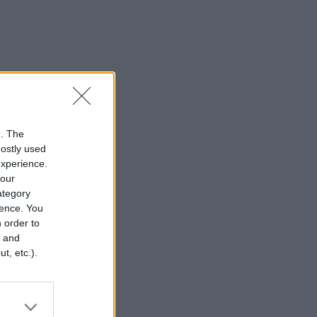
n. The
mostly used
experience.
your
category
rence. You
 order to
r and
t, etc.).