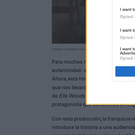
I want t
Opted 
I want t
Opted 
I want 
Imagen utilizada con permiso del titular de los derec
Advertis
Opted 
Para muchos millennials,
Elle Wood
autenticidad: alguien que logró alc
Ahora, esta historia regresa con
Ell
que nos llevará a los años de prepara
de
Elle Woods
y los momentos que l
protagonista que conocimos en
Leg
Con esta producción, la franquicia r
introduce la historia a una audienci