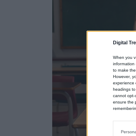
Digital Tr
When you vi
information 
to make the
However, yo
experience o
headings to
cannot opt-o
ensure the 
remembering 
Persona