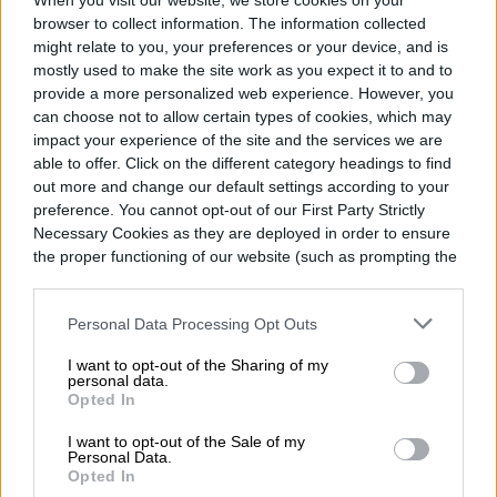
When you visit our website, we store cookies on your
natal.
browser to collect information. The information collected
might relate to you, your preferences or your device, and is
Tanaka y James, dos amigos con una
mostly used to make the site work as you expect it to and to
provide a more personalized web experience. However, you
amistad cálida, leal y divertida.
can choose not to allow certain types of cookies, which may
impact your experience of the site and the services we are
able to offer. Click on the different category headings to find
out more and change our default settings according to your
preference. You cannot opt-out of our First Party Strictly
Diego Bastarrica
Necessary Cookies as they are deployed in order to ensure
the proper functioning of our website (such as prompting the
Senior Editor
cookie banner and remembering your settings, to log into
your account, to redirect you when you log out, etc.).
Personal Data Processing Opt Outs
I want to opt-out of the Sharing of my
Diego Bastarrica es Senior Editor y Head of
personal data.
Opted In
Content en Digital Trends en Español,
donde lidera la estrategia editorial, SEO…
I want to opt-out of the Sale of my
Personal Data.
Opted In