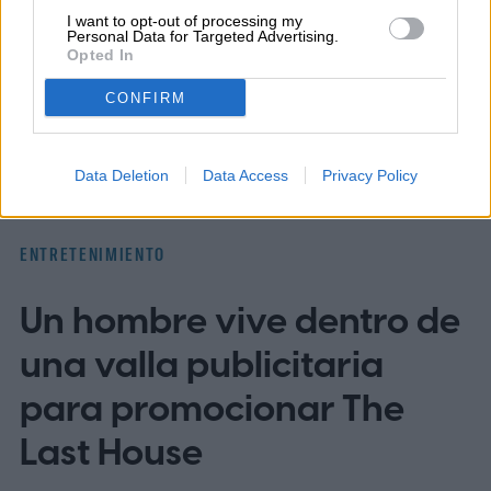
I want to opt-out of processing my
Personal Data for Targeted Advertising.
Topics
Opted In
CONFIRM
Noticias
Amazon Prime Video
Homepage
Servicios de streaming
Data Deletion
Data Access
Privacy Policy
ENTRETENIMIENTO
Un hombre vive dentro de
una valla publicitaria
para promocionar The
Last House