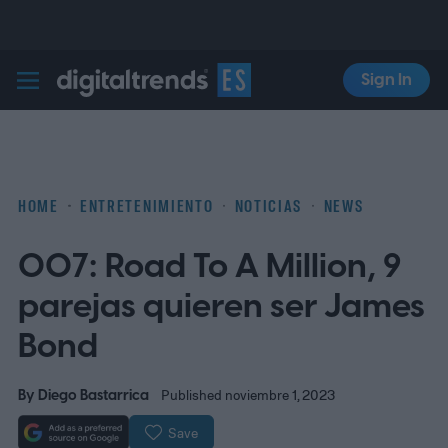
Sign In
Digital Trends Español
HOME
ENTRETENIMIENTO
NOTICIAS
NEWS
007: Road To A Million, 9
parejas quieren ser James
Bond
By
Diego Bastarrica
Published noviembre 1, 2023
Save