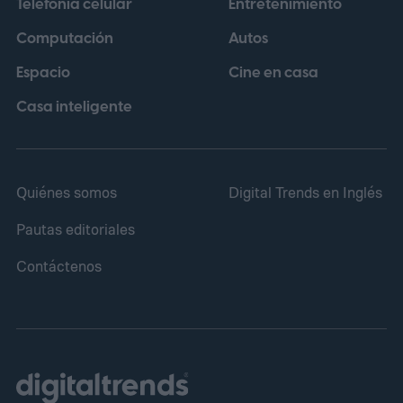
Telefonía celular
Entretenimiento
perspectiva, una película puede no cumplir
Computación
Autos
sus objetivos en taquilla y, aun así,
Espacio
Cine en casa
contribuir a otras áreas del conglomerado.
Casa inteligente
Quiénes somos
Digital Trends en Inglés
Pautas editoriales
Contáctenos