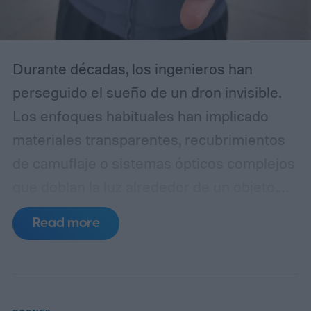
Durante décadas, los ingenieros han
perseguido el sueño de un dron invisible.
Los enfoques habituales han implicado
materiales transparentes, recubrimientos
de camuflaje o sistemas ópticos complejos
que doblan la luz alrededor de un objeto.
Los investigadores de la Universidad
Read more
Northwestern decidieron tomar un camino
completamente diferente. En lugar de
ocultar el dron en sí, eligieron engañar al
ojo humano.
El resultado es Phantom Twist,