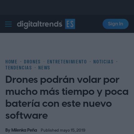
Sign In
Digital Trends Español
HOME
DRONES
ENTRETENIMIENTO
NOTICIAS
TENDENCIAS
NEWS
Drones podrán volar por
mucho más tiempo y poca
batería con este nuevo
software
By
Milenka Peña
Published mayo 15, 2019