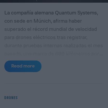
La compañía alemana Quantum Systems,
con sede en Múnich, afirma haber
superado el récord mundial de velocidad
para drones eléctricos tras registrar,
durante pruebas internas realizadas el mes
pasado, una marca de 699 kilómetros por
hora (434 millas por hora) en vuelo recto y
Read more
nivelado con su modelo Apex
Recordhunter. Esa cifra deja atrás con
claridad el registro oficial vigente de
657,59 km/h (409 mph), sostenido hasta
DRONES
ahora por el equipo sudafricano formado