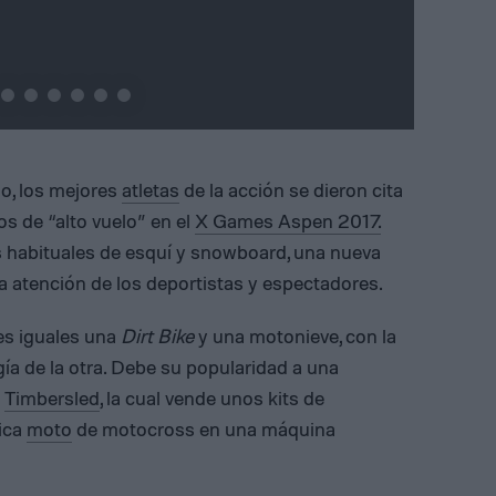
t
o, los mejores
atletas
de la acción se dieron cita
s de “alto vuelo” en el
X Games Aspen 2017.
 habituales de esquí y snowboard, una nueva
 atención de los deportistas y espectadores.
tes iguales una
Dirt Bike
y una motonieve, con la
ía de la otra. Debe su popularidad a una
a
Timbersled
, la cual vende unos kits de
ica
moto
de motocross en una máquina