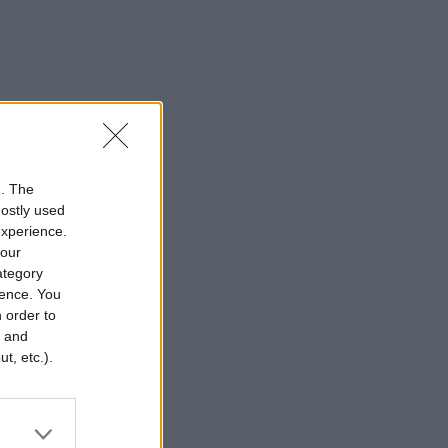
n. The
mostly used
experience.
your
category
rence. You
 order to
r and
t, etc.).