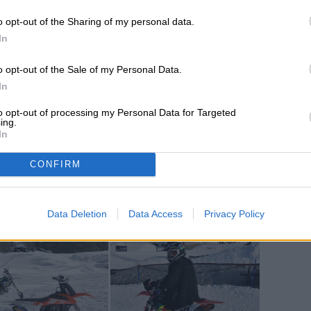
 sus habilidades. Por supuesto, más de uno
o opt-out of the Sharing of my personal data.
as otros luchaban duro para mantener la
In
erosas y cerradas curvas.
o opt-out of the Sale of my Personal Data.
In
to opt-out of processing my Personal Data for Targeted
ing.
In
CONFIRM
Data Deletion
Data Access
Privacy Policy