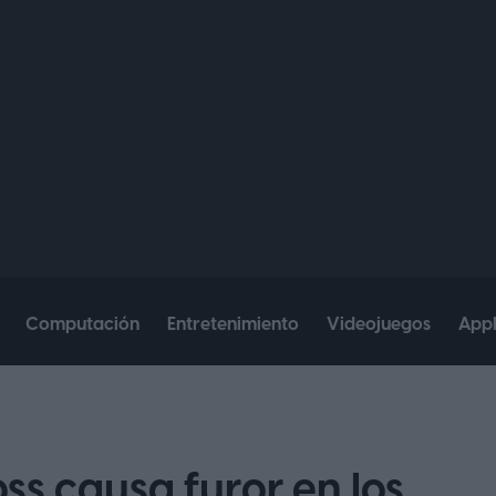
Computación
Entretenimiento
Videojuegos
App
ss causa furor en los