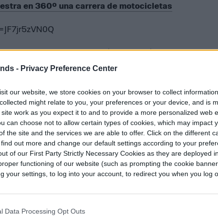
estra en 360º una carrera de motocicletas
v=JF7jr5zVN0Q
ntero de la moto por un esquí, y el neumático
tinto al que encontrarías en una motonieve. El
ends -
Privacy Preference Center
alvaje y —quizá lo más importante—
sit our website, we store cookies on your browser to collect informatio
collected might relate to you, your preferences or your device, and is 
 site work as you expect it to and to provide a more personalized web 
istido desde hace algunos años, hicieron su
u can choose not to allow certain types of cookies, which may impact 
nos días. El evento de
Snow BikeCross
incluyó
f the site and the services we are able to offer. Click on the different 
ía de los cuales utilizaron sus Timbersleds para
 find out more and change our default settings according to your prefe
ut of our First Party Strictly Necessary Cookies as they are deployed in
añías que se han subido al carro de este
proper functioning of our website (such as prompting the cookie banne
oTrax
, la cual también ofrece kits de conversión,
your settings, to log into your account, to redirect you when you log ou
 los modelos de Timbersled.
es recorrer un trayecto estrecho y sinuoso,
l Data Processing Opt Outs