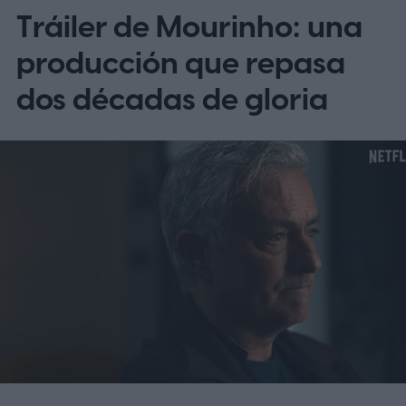
Tráiler de Mourinho: una
de Clubes de la FIFA.
Qué es la Leagues
Cup y por qué importa
producción que repasa
dos décadas de gloria