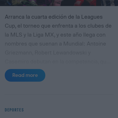
Arranca la cuarta edición de la Leagues
Cup, el torneo que enfrenta a los clubes de
la MLS y la Liga MX, y este año llega con
nombres que suenan a Mundial: Antoine
Griezmann, Robert Lewandowski y
Casemiro debutan en la competencia, que
además se transmite en exclusiva por
Read more
Apple TV. Desde este martes 4 de agosto
hasta el 6 de septiembre, 36 equipos —18
de cada liga— pelearán por el trofeo y por
un lugar directo en la Concacaf Champions
DEPORTES
Cup 2027, la puerta de entrada al Mundial