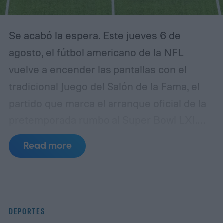
Se acabó la espera. Este jueves 6 de
agosto, el fútbol americano de la NFL
vuelve a encender las pantallas con el
tradicional Juego del Salón de la Fama, el
partido que marca el arranque oficial de la
pretemporada rumbo al Super Bowl LXI.
Los protagonistas serán Carolina
Read more
Panthers y Arizona Cardinals, dos
franquicias con lazos directos con la clase
de nuevos inmortales que serán exaltados
este fin de semana en Canton, Ohio.
DEPORTES
Cuándo y a qué hora es el partido