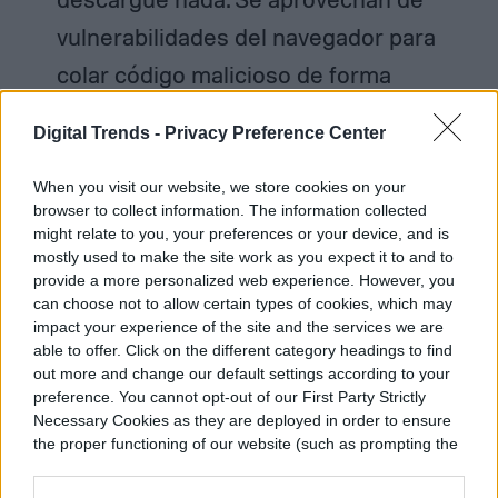
vulnerabilidades del navegador para
colar código malicioso de forma
invisible.
Digital Trends -
Privacy Preference Center
Robo de datos personales:
El
When you visit our website, we store cookies on your
momento de la descarga suele ir
browser to collect information. The information collected
acompañado de una ventana
might relate to you, your preferences or your device, and is
mostly used to make the site work as you expect it to and to
emergente que solicita datos —correo,
provide a more personalized web experience. However, you
can choose not to allow certain types of cookies, which may
número de teléfono, incluso
impact your experience of the site and the services we are
información bancaria— camuflada en la
able to offer. Click on the different category headings to find
out more and change our default settings according to your
urgencia emocional de conseguir el
preference. You cannot opt-out of our First Party Strictly
archivo. Esos datos alimentan bases de
Necessary Cookies as they are deployed in order to ensure
the proper functioning of our website (such as prompting the
estafadores digitales.
cookie banner and remembering your settings, to log into
your account, to redirect you when you log out, etc.).