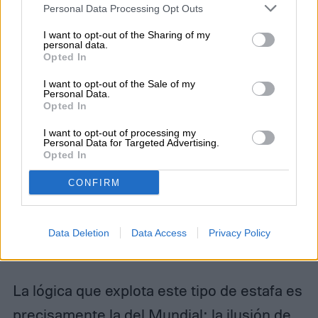
PDF infectado con troyanos:
El
Personal Data Processing Opt Outs
propio archivo puede contener código
I want to opt-out of the Sharing of my
personal data.
oculto que se activa al abrirlo. El
Opted In
documento muestra las figuritas como
I want to opt-out of the Sale of my
Personal Data.
se espera, pero en paralelo deja el
Opted In
dispositivo comprometido para
I want to opt-out of processing my
Personal Data for Targeted Advertising.
terceros. Lo más grave: si esa
Opted In
computadora o teléfono es usado luego
CONFIRM
para actividades ilegales, la dirección IP
registrada será la del usuario que
Data Deletion
Data Access
Privacy Policy
descargó el PDF.
La lógica que explota este tipo de estafa es
precisamente la del Mundial: la ilusión de