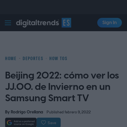
Sign In
Digital Trends Español
HOME
DEPORTES
HOW TOS
Beijing 2022: cómo ver los
JJ.OO. de Invierno en un
Samsung Smart TV
By
Rodrigo Orellana
Published febrero 9, 2022
Save