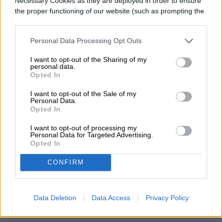
Necessary Cookies as they are deployed in order to ensure
the proper functioning of our website (such as prompting the
Conecta tu Samsung Smart TV a una
cookie banner and remembering your settings, to log into
your account, to redirect you when you log out, etc.).
conexión wifi.
Personal Data Processing Opt Outs
Toca el botón
Smart Hub
en el control
I want to opt-out of the Sharing of my
personal data.
Opted In
remoto.
I want to opt-out of the Sale of my
Abre la tienda de aplicaciones y busca
Personal Data.
Opted In
NBC Sports
.
I want to opt-out of processing my
Presione la opción
Instalar
para
Personal Data for Targeted Advertising.
Opted In
descargar la aplicación
CONFIRM
Ingresa las credenciales de tu
proveedor para activar el servicio.
Data Deletion
Data Access
Privacy Policy