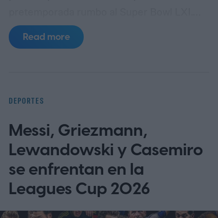
pretemporada rumbo al Super Bowl LXI.
Los protagonistas serán Carolina
Read more
Panthers y Arizona Cardinals, dos
franquicias con lazos directos con la clase
de nuevos inmortales que serán exaltados
este fin de semana en Canton, Ohio.
DEPORTES
Cuándo y a qué hora es el partido
Messi, Griezmann,
Lewandowski y Casemiro
se enfrentan en la
Leagues Cup 2026