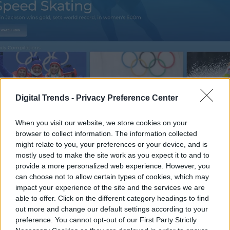
Imagen utilizada con permiso del titular de los derechos de autor
Digital Trends -
Privacy Preference Center
La segunda opción para seguir los eventos
When you visit our website, we store cookies on your
browser to collect information. The information collected
de Beijing 2022 desde un televisor
might relate to you, your preferences or your device, and is
Samsung Smar TV es usando la aplicación
mostly used to make the site work as you expect it to and to
provide a more personalized web experience. However, you
NBC Sports de NBC. En este caso,
can choose not to allow certain types of cookies, which may
necesitas las credenciales de televisión
impact your experience of the site and the services we are
able to offer. Click on the different category headings to find
por cable o satélite para acceder al
out more and change our default settings according to your
preference. You cannot opt-out of our First Party Strictly
contenido.