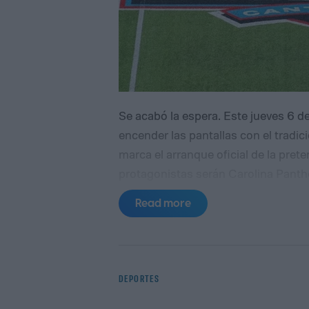
Se acabó la espera. Este jueves 6 de
encender las pantallas con el tradic
marca el arranque oficial de la pre
protagonistas serán Carolina Panthe
lazos directos con la clase de nuevo
Read more
semana en Canton, Ohio.
Cuándo y 
DEPORTES