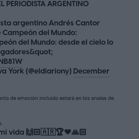
EL PERIODISTA ARGENTINO
ista argentino Andrés Cantor
e Campeón del Mundo:
ón del Mundo: desde el cielo lo
jugadores&quot;
QNB81W
va York (@eldiariony)
December
anto de emoción incluido estará en los anales de
.
 mi vida 🙌🏻🇦🇷🏆❤🙏🏻