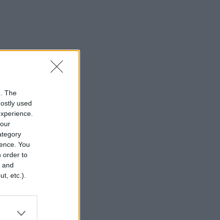
n. The
mostly used
experience.
your
category
rence. You
 order to
r and
t, etc.).