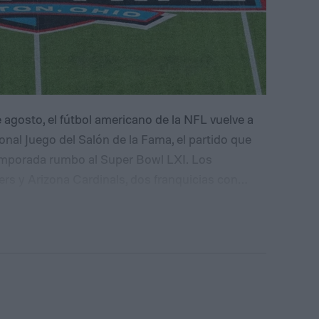
 agosto, el fútbol americano de la NFL vuelve a
ional Juego del Salón de la Fama, el partido que
temporada rumbo al Super Bowl LXI. Los
rs y Arizona Cardinals, dos franquicias con
s inmortales que serán exaltados este fin de
a qué hora es el partido