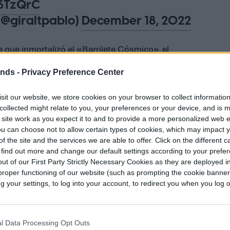
Y6TzQrC
(@giraltpablo)
December 18, 2022
 que inmortalizó el «Barrilete Cósmico», el
ién tenía algo que decir tras el gol de Gonzalo
ends -
Privacy Preference Center
undial a los argentinos.
sit our website, we store cookies on your browser to collect informatio
an legítimo. Lo justo es que gane la
collected might relate to you, your preferences or your device, and is 
 site work as you expect it to and to provide a more personalized web 
u can choose not to allow certain types of cookies, which may impact 
amos el impresionante y
f the site and the services we are able to offer. Click on the different 
 find out more and change our default settings according to your prefe
íctor Hugo Morales 🎙️📺 tras el
ut of our First Party Strictly Necessary Cookies as they are deployed in
l y el Campeonato de la
proper functioning of our website (such as prompting the cookie banne
your settings, to log into your account, to redirect you when you log ou
2
#Qatar2022
e6PtubN
l Data Processing Opt Outs