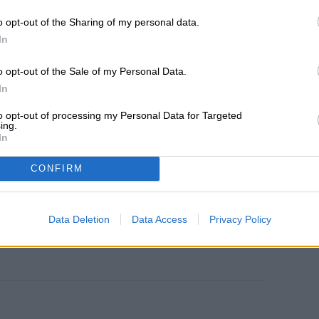
mérica (@GolazoDeAmerica)
o opt-out of the Sharing of my personal data.
In
o opt-out of the Sale of my Personal Data.
In
Diego Bastarrica es Senior Editor y
ca
to opt-out of processing my Personal Data for Targeted
Head of Content en Digital Trends
ing.
en Español, donde lidera la
In
estrategia editorial, SEO…
CONFIRM
Data Deletion
Data Access
Privacy Policy