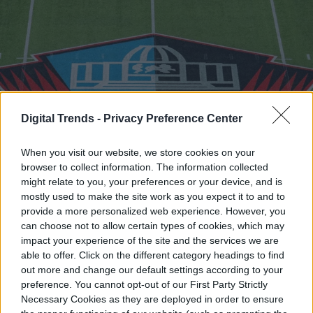
Digital Trends -
Privacy Preference Center
When you visit our website, we store cookies on your
browser to collect information. The information collected
might relate to you, your preferences or your device, and is
mostly used to make the site work as you expect it to and to
provide a more personalized web experience. However, you
Se acabó la espera. Este jueves 6 de
can choose not to allow certain types of cookies, which may
agosto, el fútbol americano de la NFL
impact your experience of the site and the services we are
able to offer. Click on the different category headings to find
vuelve a encender las pantallas con el
out more and change our default settings according to your
tradicional Juego del Salón de la Fama, el
preference. You cannot opt-out of our First Party Strictly
Necessary Cookies as they are deployed in order to ensure
partido que marca el arranque oficial de la