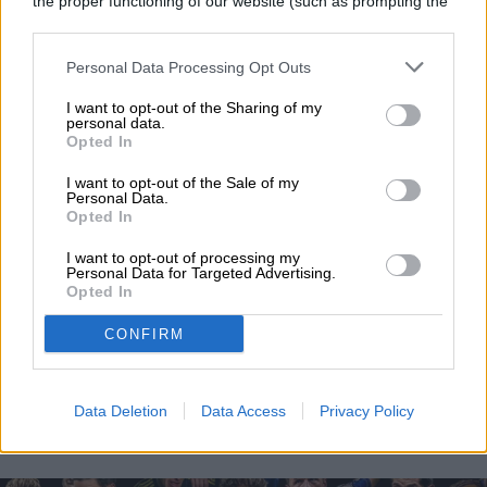
the proper functioning of our website (such as prompting the
cookie banner and remembering your settings, to log into
pretemporada rumbo al Super Bowl LXI.
your account, to redirect you when you log out, etc.).
Los protagonistas serán Carolina
Personal Data Processing Opt Outs
Read more
Panthers y Arizona Cardinals, dos
I want to opt-out of the Sharing of my
personal data.
franquicias con lazos directos con la clase
Opted In
de nuevos inmortales que serán exaltados
I want to opt-out of the Sale of my
Personal Data.
este fin de semana en Canton, Ohio.
Opted In
DEPORTES
Cuándo y a qué hora es el partido
I want to opt-out of processing my
Personal Data for Targeted Advertising.
Messi, Griezmann,
Opted In
Lewandowski y Casemiro
CONFIRM
se enfrentan en la
Data Deletion
Data Access
Privacy Policy
Leagues Cup 2026