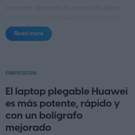
creciente demanda de centros de datos
con IA. Ahora, un nuevo informe sugiere
que los precios de las placas base podrían
Read more
pronto aumentar aún más los costes, con
placas de Asus, MSI y Gigabyte que se
rumorea que podrían subir al menos un 50
por ciento.
Tu próxima actualización de PC
COMPUTACIÓN
podría ser mucho más cara
El laptop plegable Huawei
es más potente, rápido y
con un bolígrafo
mejorado