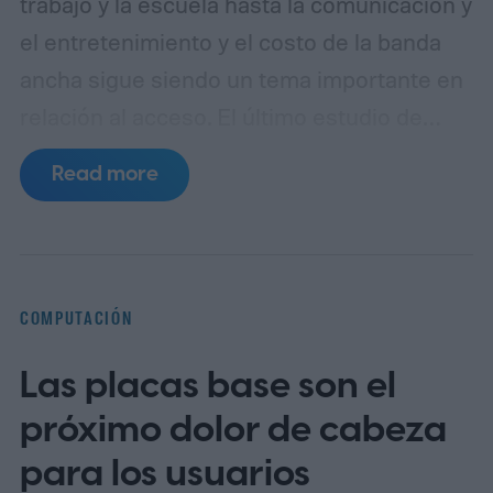
trabajo y la escuela hasta la comunicación y
el entretenimiento y el costo de la banda
ancha sigue siendo un tema importante en
relación al acceso.
El último estudio de
NetCredit revela los países donde la banda
Read more
ancha es más barata y costosa en relación
con los ingresos.
COMPUTACIÓN
Las placas base son el
próximo dolor de cabeza
para los usuarios