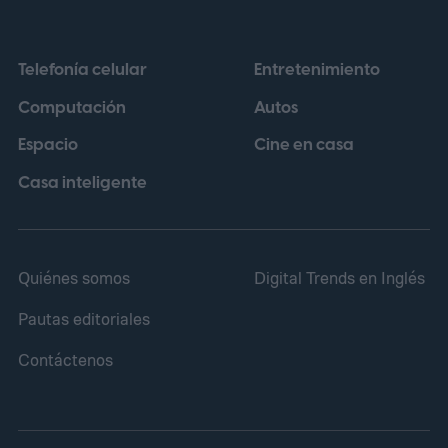
sin su teclado desmontable. Mide 7,3 mm
en su punto más delgado cuando está
Telefonía celular
Entretenimiento
abierto y 14,9 mm cuando está cerrado.
Computación
Autos
Espacio
Cine en casa
Casa inteligente
Quiénes somos
Digital Trends en Inglés
Pautas editoriales
Contáctenos