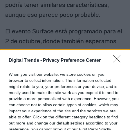
podría tener similares características,
aunque eso parece poco probable.
El evento Surface está programado para el
2 de octubre, donde también esperamos
ver detalles de
una nueva Surface Pro 6
. Te
mantendremos informado.
Digital Trends -
Privacy Preference Center
When you visit our website, we store cookies on your
browser to collect information. The information collected
might relate to you, your preferences or your device, and is
Milenka Peña
mostly used to make the site work as you expect it to and to
provide a more personalized web experience. However, you
Former Digital Trends Contributor
can choose not to allow certain types of cookies, which may
impact your experience of the site and the services we are
able to offer. Click on the different category headings to find
out more and change our default settings according to your
preference. You cannot opt-out of our First Party Strictly