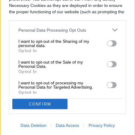
Milenka Peña es periodista, escritora,
Necessary Cookies as they are deployed in order to ensure
productora y conductora de radio y
the proper functioning of our website (such as prompting the
televisión, nominada a los Premios Emmy
cookie banner and remembering your settings, to log into
your account, to redirect you when you log out, etc.).
por…
Personal Data Processing Opt Outs
I want to opt-out of the Sharing of my
personal data.
Opted In
Topics
I want to opt-out of the Sale of my
Personal Data.
Noticias
Tendencias
Homepage
Opted In
Premiamos los mejores videojuegos en E3 2017
I want to opt-out of processing my
Personal Data for Targeted Advertising.
Opted In
CONFIRM
COMPUTACIÓN
Data Deletion
Data Access
Privacy Policy
Los países donde Internet