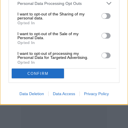
Personal Data Processing Opt Outs
De hecho, podría seguir el camino de la
I want to opt-out of the Sharing of my
iPad Pro e incluso de la HP Elite Folio.
personal data.
Opted In
Después de años con el mismo diseño,
I want to opt-out of the Sale of my
Microsoft está jugando con la idea de
Personal Data.
Opted In
meter el procesador, la GPU y otros
I want to opt-out of processing my
componentes en la mitad inferior de una
Personal Data for Targeted Advertising.
Opted In
computadora Surface, con una pantalla
flotando en el aire y sostenida por una
CONFIRM
bisagra.
Data Deletion
Data Access
Privacy Policy