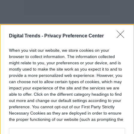
Digital Trends -
Privacy Preference Center
Según Windows Central, Microsoft está
When you visit our website, we store cookies on your
estudiando el uso de una pantalla no
browser to collect information. The information collected
desmontable en Surface Book 4. Una
might relate to you, your preferences or your device, and is
mostly used to make the site work as you expect it to and to
patente de Microsoft para
bisagras de
provide a more personalized web experience. However, you
dispositivos
informáticos sugirió esto en
can choose not to allow certain types of cookies, which may
impact your experience of the site and the services we are
julio. Por lo tanto, una futura Surface Book
able to offer. Click on the different category headings to find
out more and change our default settings according to your
4, Surface Laptop Pro o Surface Laptop
preference. You cannot opt-out of our First Party Strictly
Studio puede verse y sentirse un poco
Necessary Cookies as they are deployed in order to ensure
the proper functioning of our website (such as prompting the
diferente.
cookie banner and remembering your settings, to log into
your account, to redirect you when you log out, etc.).