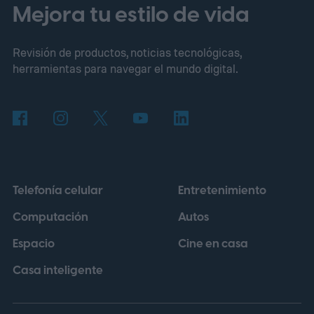
utilizado se llama Evo 2 y funciona de
Mejora tu estilo de vida
manera similar a un sistema de lenguaje
Revisión de productos, noticias tecnológicas,
generativo, aunque en lugar de analizar
herramientas para navegar el mundo digital.
palabras trabaja con información genética.
La herramienta fue entrenada con millones
de secuencias de ADN y, para este
experimento, recibió datos de
aproximadamente 14.000 genomas virales
Telefonía celular
Entretenimiento
pertenecientes a la familia Microviridae.
Computación
Autos
Espacio
Cine en casa
Casa inteligente