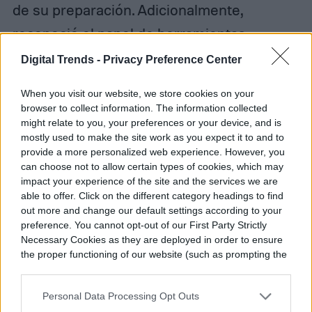
de su preparación. Adicionalmente,
reconoció el papel de herramientas
auxiliares, mencionando específicamente
Digital Trends -
Privacy Preference Center
una utilidad denominada «OA ROBOT»
When you visit our website, we store cookies on your
desarrollada por su colega Eric, que
browser to collect information. The information collected
might relate to you, your preferences or your device, and is
describió como un instrumento que
mostly used to make the site work as you expect it to and to
«acelera todo y hace que todo funcione a la
provide a more personalized web experience. However, you
can choose not to allow certain types of cookies, which may
perfección». Esta revelación indica que los
impact your experience of the site and the services we are
able to offer. Click on the different category headings to find
campeones mundiales de Excel no se
out more and change our default settings according to your
limitan a manipular la aplicación de
preference. You cannot opt-out of our First Party Strictly
Necessary Cookies as they are deployed in order to ensure
Microsoft, sino que también integran
the proper functioning of our website (such as prompting the
herramientas complementarias y
cookie banner and remembering your settings, to log into
your account, to redirect you when you log out, etc.).
optimizaciones periféricas en sus flujos de
Personal Data Processing Opt Outs