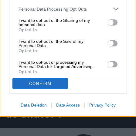
your account, to redirect you when you log out, etc.).
Personal Data Processing Opt Outs
Topics
I want to opt-out of the Sharing of my
personal data.
Opted In
Android
Homepage
I want to opt-out of the Sale of my
Personal Data.
Opted In
I want to opt-out of processing my
Personal Data for Targeted Advertising.
COMPUTACIÓN
Opted In
CONFIRM
La “Jaula de Pájaro” que
promete ordenar el caos
Data Deletion
Data Access
Privacy Policy
de ChatGPT