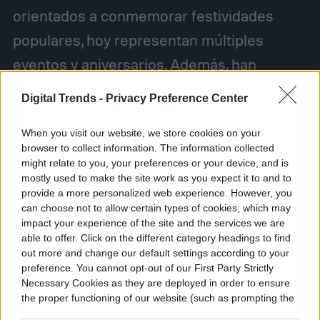
orientados a conmemorar festividades
populares, hoy representan múltiples
eventos y aniversarios. Además, han
evolucionado en cuanto a complejidad. Del
Digital Trends -
Privacy Preference Center
diseño estático y tosco de Burning Man, los
When you visit our website, we store cookies on your
trabajos de la actualidad son
verdaderos
browser to collect information. The information collected
videojuegos
o pequeños cortos animados.
might relate to you, your preferences or your device, and is
mostly used to make the site work as you expect it to and to
provide a more personalized web experience. However, you
can choose not to allow certain types of cookies, which may
impact your experience of the site and the services we are
able to offer. Click on the different category headings to find
Rodrigo Orellana
out more and change our default settings according to your
Former Digital Trends Contributor
preference. You cannot opt-out of our First Party Strictly
Necessary Cookies as they are deployed in order to ensure
the proper functioning of our website (such as prompting the
cookie banner and remembering your settings, to log into