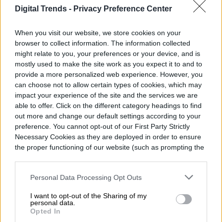
Digital Trends -
Privacy Preference Center
lo largo de su período beta, sospecho que
la mayor parte del crecimiento provendrá
When you visit our website, we store cookies on your
browser to collect information. The information collected
de estos complementos de la comunidad.
might relate to you, your preferences or your device, and is
mostly used to make the site work as you expect it to and to
provide a more personalized web experience. However, you
Nvidia dice que también verás que G-
can choose not to allow certain types of cookies, which may
Assist aparece en otros lugares, o al menos
impact your experience of the site and the services we are
able to offer. Click on the different category headings to find
la columna vertebral detrás de él. Las
out more and change our default settings according to your
versiones del asistente de IA aparecerán
preference. You cannot opt-out of our First Party Strictly
Necessary Cookies as they are deployed in order to ensure
en MSI Center, MSI Afterburner,
the proper functioning of our website (such as prompting the
cookie banner and remembering your settings, to log into
Streamlabs OBS y Omen Gaming Hub.
your account, to redirect you when you log out, etc.).
Personal Data Processing Opt Outs
I want to opt-out of the Sharing of my
personal data.
Opted In
Diego Bastarrica