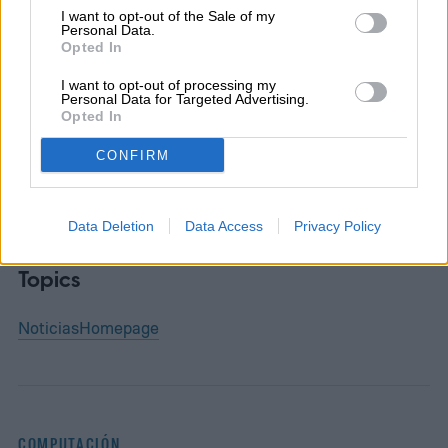
I want to opt-out of the Sale of my
Senior Editor
Personal Data.
Opted In
I want to opt-out of processing my
Personal Data for Targeted Advertising.
Opted In
Diego Bastarrica es Senior Editor y Head of
Content en Digital Trends en Español,
CONFIRM
donde lidera la estrategia editorial, SEO…
Data Deletion
Data Access
Privacy Policy
Topics
Noticias
Homepage
COMPUTACIÓN