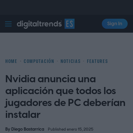
Sign In
Digital Trends Español
HOME
COMPUTACIÓN
NOTICIAS
FEATURES
Nvidia anuncia una
aplicación que todos los
jugadores de PC deberían
instalar
By
Diego Bastarrica
Published enero 15, 2025