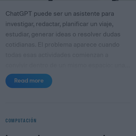
ChatGPT puede ser un asistente para
investigar, redactar, planificar un viaje,
estudiar, generar ideas o resolver dudas
cotidianas. El problema aparece cuando
todas esas actividades comienzan a
convivir dentro de un mismo espacio: una
conversación puede pasar de una
Read more
estrategia de contenidos a una receta, de
una investigación periodística a la
planificación de unas vacaciones, sin que el
usuario advierta que también está
COMPUTACIÓN
cambiando el contexto de trabajo.
La