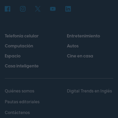
La herramienta fue entrenada con millones
de secuencias de ADN y, para este
experimento, recibió datos de
aproximadamente 14.000 genomas virales
Telefonía celular
Entretenimiento
pertenecientes a la familia Microviridae.
Computación
Autos
Espacio
Cine en casa
Casa inteligente
Quiénes somos
Digital Trends en Inglés
Pautas editoriales
Contáctenos