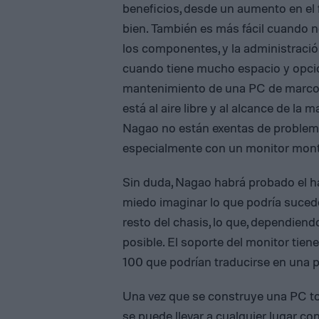
beneficios, desde un aumento en el f
bien. También es más fácil cuando 
los componentes, y la administraci
cuando tiene mucho espacio y opcio
mantenimiento de una PC de marco a
está al aire libre y al alcance de l
Nagao no están exentas de problemas
especialmente con un monitor montad
Sin duda, Nagao habrá probado el h
miedo imaginar lo que podría suced
resto del chasis, lo que, dependien
posible. El soporte del monitor tien
100 que podrían traducirse en una p
Una vez que se construye una PC t
se puede llevar a cualquier lugar con