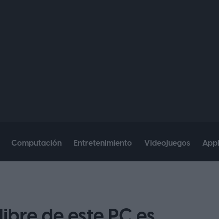
Computación
Entretenimiento
Videojuegos
App
 libre de este PC es