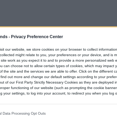
ends -
Privacy Preference Center
sit our website, we store cookies on your browser to collect informatio
collected might relate to you, your preferences or your device, and is 
 site work as you expect it to and to provide a more personalized web 
uyen el soporte de montaje, el resultado es
u can choose not to allow certain types of cookies, which may impact 
 hayamos visto. Las fotos muestran el potencial
f the site and the services we are able to offer. Click on the different 
 find out more and change our default settings according to your prefe
masiva completamente desenfrenada por el
ut of our First Party Strictly Necessary Cookies as they are deployed in
está suspendido en el lateral del chasis, con la
proper functioning of our website (such as prompting the cookie banne
amente detrás de ella. Toda la configuración es
your settings, to log into your account, to redirect you when you log ou
itorear y, con toda probabilidad, deliciosamente
 limpiar el interior de su PC una vez cada pocos
l Data Processing Opt Outs