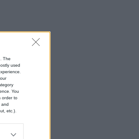
n. The
mostly used
experience.
your
category
rence. You
 order to
r and
t, etc.).