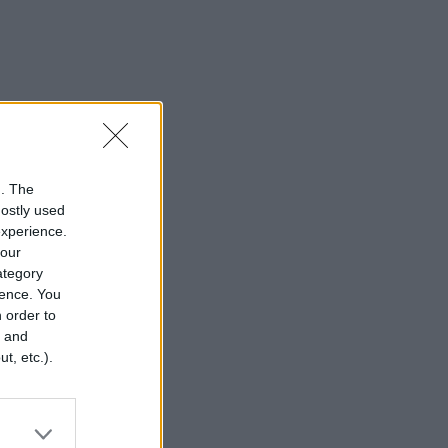
n. The
mostly used
experience.
your
category
rence. You
 order to
r and
t, etc.).