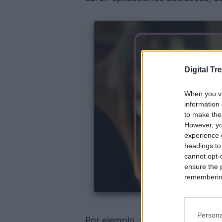
Digital Tr
When you vi
information 
to make the
However, yo
experience o
headings to
cannot opt-o
ensure the 
remembering 
Persona
Por ejemplo, si estás trabajando