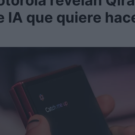
torola revelan Qira
e IA que quiere hac