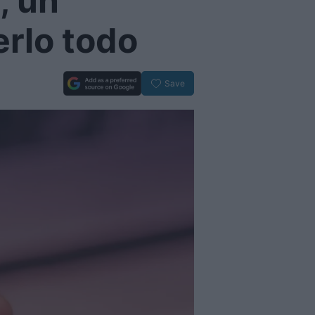
, un
erlo todo
Save