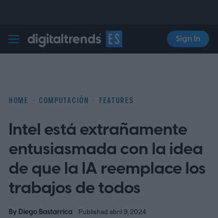
Sign In
Digital Trends Español
HOME
COMPUTACIÓN
FEATURES
Intel está extrañamente
entusiasmada con la idea
de que la IA reemplace los
trabajos de todos
By
Diego Bastarrica
Published abril 9, 2024