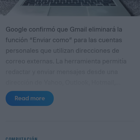
Google confirmó que Gmail eliminará la
función “Enviar como” para las cuentas
personales que utilizan direcciones de
correo externas. La herramienta permitía
redactar y enviar mensajes desde una
dirección de Yahoo, Outlook, Hotmail,
iCloud o un dominio personalizado sin
Read more
abandonar la interfaz de Gmail. Para
quienes administran varias cuentas desde
una sola bandeja, se trataba de una de las
opciones más prácticas del servicio.
El
COMPUTACIÓN