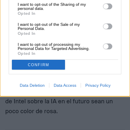
I want to opt-out of the Sharing of my
personal data.
Opted In
I want to opt-out of the Sale of my
Personal Data.
Opted In
I want to opt-out of processing my
Personal Data for Targeted Advertising.
Opted In
En un futuro dominado por los agentes de
CONFIRM
IA, quieres ser la empresa que venda el
hardware que hace funcionar estas
Data Deletion
Data Access
Privacy Policy
utilidades, es decir, tal vez las predicciones
de Intel sobre la IA en el futuro sean un
poco color de rosa.