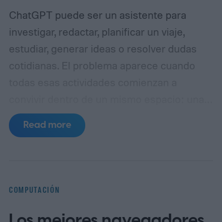
ChatGPT puede ser un asistente para
investigar, redactar, planificar un viaje,
estudiar, generar ideas o resolver dudas
cotidianas. El problema aparece cuando
todas esas actividades comienzan a
convivir dentro de un mismo espacio: una
conversación puede pasar de una
Read more
estrategia de contenidos a una receta, de
una investigación periodística a la
planificación de unas vacaciones, sin que el
usuario advierta que también está
COMPUTACIÓN
cambiando el contexto de trabajo.
La
Los mejores navegadores
técnica conocida como “Jaula de Pájaro” —