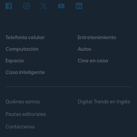
de secuencias de ADN y, para este
experimento, recibió datos de
aproximadamente 14.000 genomas virales
Telefonía celular
Entretenimiento
pertenecientes a la familia Microviridae.
Computación
Autos
Espacio
Cine en casa
Casa inteligente
Quiénes somos
Digital Trends en Inglés
Pautas editoriales
Contáctenos