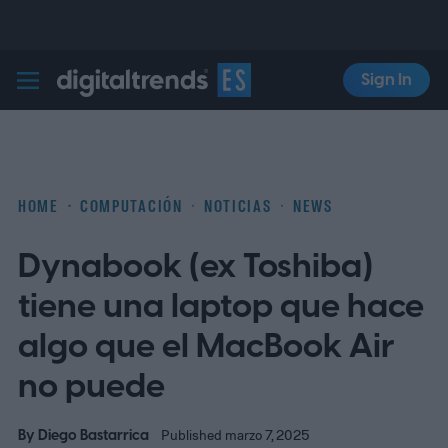
Sign In
Digital Trends Español
HOME
COMPUTACIÓN
NOTICIAS
NEWS
Dynabook (ex Toshiba)
tiene una laptop que hace
algo que el MacBook Air
no puede
By
Diego Bastarrica
Published marzo 7, 2025