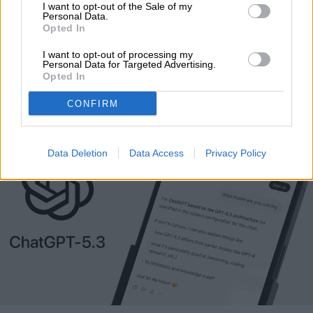
I want to opt-out of the Sale of my
Personal Data.
La “Jaula de Pájaro” que
Opted In
promete ordenar el caos
I want to opt-out of processing my
Personal Data for Targeted Advertising.
de ChatGPT
Opted In
CONFIRM
Data Deletion
Data Access
Privacy Policy