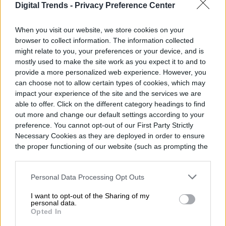
Digital Trends -
Privacy Preference Center
Senior Editor
When you visit our website, we store cookies on your
browser to collect information. The information collected
might relate to you, your preferences or your device, and is
Diego Bastarrica es Senior Editor y Head of
mostly used to make the site work as you expect it to and to
Content en Digital Trends en Español,
provide a more personalized web experience. However, you
donde lidera la estrategia editorial, SEO…
can choose not to allow certain types of cookies, which may
impact your experience of the site and the services we are
able to offer. Click on the different category headings to find
out more and change our default settings according to your
preference. You cannot opt-out of our First Party Strictly
Topics
Necessary Cookies as they are deployed in order to ensure
the proper functioning of our website (such as prompting the
Noticias
Homepage
cookie banner and remembering your settings, to log into
your account, to redirect you when you log out, etc.).
Personal Data Processing Opt Outs
I want to opt-out of the Sharing of my
personal data.
Opted In
COMPUTACIÓN