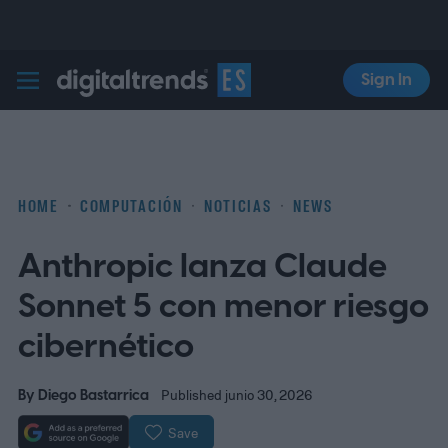
Sign In
Digital Trends Español
HOME
COMPUTACIÓN
NOTICIAS
NEWS
Anthropic lanza Claude
Sonnet 5 con menor riesgo
cibernético
By
Diego Bastarrica
Published junio 30, 2026
Save