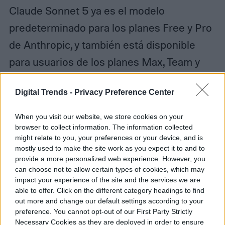
Claude Sonnet 5 ya es el modelo
predeterminado para los planes Free y Pro
de Anthropic, y también está disponible
para usuarios de los planes Max, Team y
Enterprise, así como a través de Claude
Digital Trends -
Privacy Preference Center
Code y la plataforma de desarrolladores.
Durante un período introductorio que se
When you visit our website, we store cookies on your
browser to collect information. The information collected
extiende hasta el 31 de agosto de 2026, su
might relate to you, your preferences or your device, and is
costo será de 2 dólares por millón de
mostly used to make the site work as you expect it to and to
provide a more personalized web experience. However, you
tokens de entrada y 10 dólares por millón
can choose not to allow certain types of cookies, which may
de tokens de salida; posteriormente, los
impact your experience of the site and the services we are
able to offer. Click on the different category headings to find
precios subirán a 3 y 15 dólares
out more and change our default settings according to your
preference. You cannot opt-out of our First Party Strictly
respectivamente.
Necessary Cookies as they are deployed in order to ensure