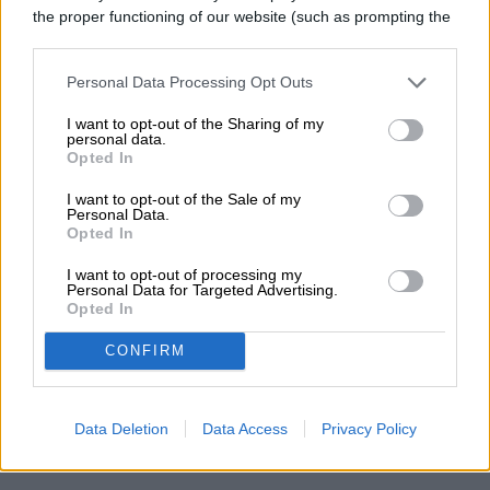
the proper functioning of our website (such as prompting the
El movimiento se da en un momento en
cookie banner and remembering your settings, to log into
your account, to redirect you when you log out, etc.).
que distintas compañías evalúan reducir
Personal Data Processing Opt Outs
gastos en inteligencia artificial, una
I want to opt-out of the Sharing of my
personal data.
tendencia que ha impulsado a algunos
Opted In
desarrolladores a optar por modelos
I want to opt-out of the Sale of my
Personal Data.
chinos de menor costo.
Opted In
I want to opt-out of processing my
Personal Data for Targeted Advertising.
Opted In
Diego Bastarrica
CONFIRM
Senior Editor
Data Deletion
Data Access
Privacy Policy