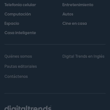
Telefonía celular
Entretenimiento
pertenecientes a la familia Microviridae.
Computación
Autos
Espacio
Cine en casa
Casa inteligente
Quiénes somos
Digital Trends en Inglés
Pautas editoriales
Contáctenos