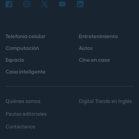
que no utilice información de otros temas,
a menos que el usuario lo autorice
explícitamente.
Telefonía celular
Entretenimiento
Computación
Autos
Espacio
Cine en casa
Casa inteligente
Quiénes somos
Digital Trends en Inglés
Pautas editoriales
Contáctenos