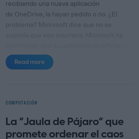
recibiendo una nueva aplicación
de OneDrive, la hayan pedido o no. ¿El
problema? Microsoft dice que no se
suponía que eso ocurriera. Microsoft ha
confirmado que su aplicación OneDrive
Photos se ha desplegado en PCs con
Read more
Windows 11 de forma más amplia de lo
previsto, incluyendo equipos empresariales
donde la aplicación ni siquiera está
diseñada para funcionar. La empresa dice
COMPUTACIÓN
que ahora está trabajando en una solución,
La “Jaula de Pájaro” que
pero hay un detalle incómodo: actualmente
los usuarios no pueden desinstalar
promete ordenar el caos