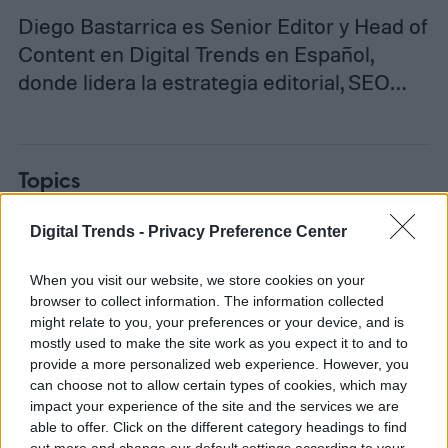
Diego Bastarrica es Senior Editor y Head of
Content en Digital Trends en Español,
donde lidera la estrategia editorial, SEO…
Topics
Noticias
Homepage
Digital Trends -
Privacy Preference Center
When you visit our website, we store cookies on your
browser to collect information. The information collected
might relate to you, your preferences or your device, and is
COMPUTACIÓN
mostly used to make the site work as you expect it to and to
provide a more personalized web experience. However, you
can choose not to allow certain types of cookies, which may
Nuevo ataque Spectre
impact your experience of the site and the services we are
able to offer. Click on the different category headings to find
que puede pasar