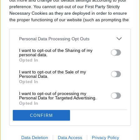
out more and change our default settings according to your
preference. You cannot opt-out of our First Party Strictly
desapercibido las
Necessary Cookies as they are deployed in order to ensure
defensas de Intel y AMD
the proper functioning of our website (such as prompting the
cookie banner and remembering your settings, to log into
your account, to redirect you when you log out, etc.).
Personal Data Processing Opt Outs
I want to opt-out of the Sharing of my
personal data.
Opted In
I want to opt-out of the Sale of my
Personal Data.
Opted In
I want to opt-out of processing my
Personal Data for Targeted Advertising.
Opted In
CONFIRM
Spectre ha estado atormentando la
Data Deletion
Data Access
Privacy Policy