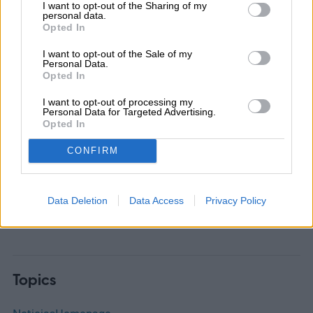
I want to opt-out of the Sharing of my
personal data.
Opted In
I want to opt-out of the Sale of my
Personal Data.
Diego Bastarrica
Opted In
I want to opt-out of processing my
Senior Editor
Personal Data for Targeted Advertising.
Opted In
CONFIRM
Diego Bastarrica es Senior Editor y Head of
Content en Digital Trends en Español,
Data Deletion
Data Access
Privacy Policy
donde lidera la estrategia editorial, SEO…
Topics