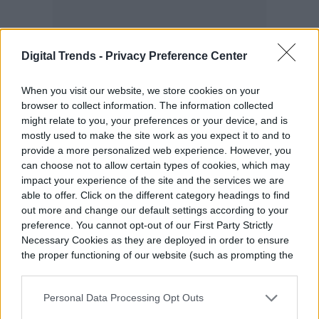
Digital Trends -
Privacy Preference Center
When you visit our website, we store cookies on your
browser to collect information. The information collected
might relate to you, your preferences or your device, and is
mostly used to make the site work as you expect it to and to
provide a more personalized web experience. However, you
can choose not to allow certain types of cookies, which may
impact your experience of the site and the services we are
Para mí, el concepto suena similar a la
able to offer. Click on the different category headings to find
out more and change our default settings according to your
pantalla secundaria de los portátiles
preference. You cannot opt-out of our First Party Strictly
Necessary Cookies as they are deployed in order to ensure
Zephyrus Duo. Asus ha llevado
the proper functioning of our website (such as prompting the
esencialmente la experiencia ScreenPad al
cookie banner and remembering your settings, to log into
your account, to redirect you when you log out, etc.).
escritorio, pero con un enfoque más
Personal Data Processing Opt Outs
refinado e intencionado.