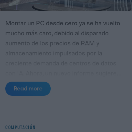
Montar un PC desde cero ya se ha vuelto
mucho más caro, debido al disparado
aumento de los precios de RAM y
almacenamiento impulsados por la
creciente demanda de centros de datos
con IA. Ahora, un nuevo informe sugiere
que los precios de las placas base podrían
Read more
pronto aumentar aún más los costes, con
placas de Asus, MSI y Gigabyte que se
rumorea que podrían subir al menos un 50
por ciento.
Tu próxima actualización de PC
COMPUTACIÓN