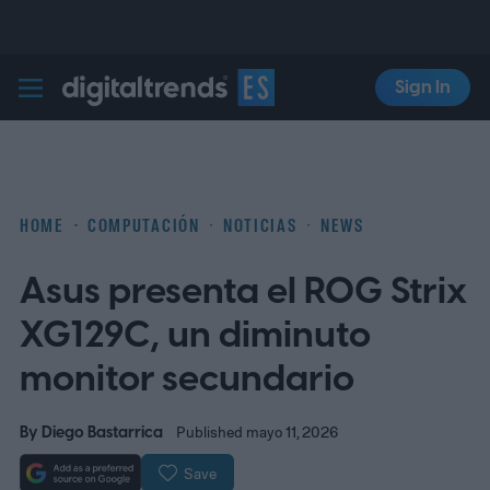
Sign In
Digital Trends Español
HOME
COMPUTACIÓN
NOTICIAS
NEWS
Asus presenta el ROG Strix
XG129C, un diminuto
monitor secundario
By
Diego Bastarrica
Published mayo 11, 2026
Save