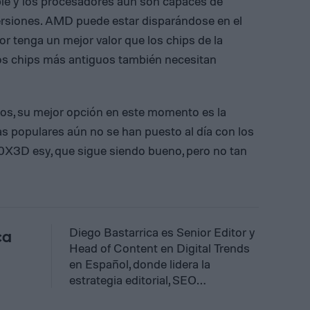
le y los procesadores aún son capaces de
versiones. AMD puede estar disparándose en el
ior tenga un mejor valor que los chips de la
sos chips más antiguos también necesitan
dos, su mejor opción en este momento es la
as populares aún no se han puesto al día con los
00X3D esy, que sigue siendo bueno, pero no tan
Diego Bastarrica es Senior Editor y
ca
Head of Content en Digital Trends
en Español, donde lidera la
estrategia editorial, SEO…