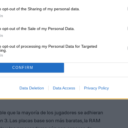
n 3 y Zen 4 usan diferentes zócalos.
o opt-out of the Sharing of my personal data.
In
rcambiar su placa base, pero también RAM: las
 CPU Zen 4 solo admiten la DDR5 más cara.
o opt-out of the Sale of my Personal Data.
In
to opt-out of processing my Personal Data for Targeted
ing.
In
CONFIRM
Data Deletion
Data Access
Privacy Policy
le que la mayoría de los jugadores se adhieran
Zen 3. Las placas base son más baratas, la RAM