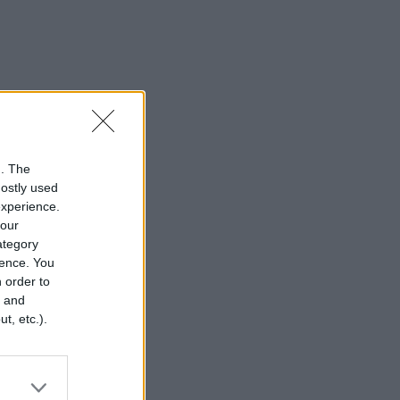
n. The
mostly used
experience.
your
category
rence. You
 order to
r and
t, etc.).