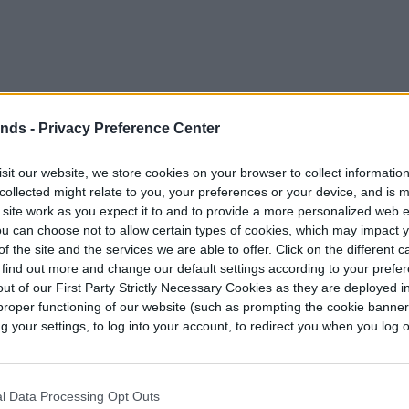
ends -
Privacy Preference Center
e AMD también han recibido descuentos. En la
 bajado a $ 550, seguido por el Ryzen 9 5900X a
sit our website, we store cookies on your browser to collect informatio
collected might relate to you, your preferences or your device, and is 
a el 5950X, porque a $ 200 más, apenas vale la
 site work as you expect it to and to provide a more personalized web 
. Los chips de gama media ahora son aún más
u can choose not to allow certain types of cookies, which may impact 
 precio de $ 250 y el Ryzen 5 5600X con un
f the site and the services we are able to offer. Click on the different 
 find out more and change our default settings according to your prefe
ut of our First Party Strictly Necessary Cookies as they are deployed in
proper functioning of our website (such as prompting the cookie banne
ecios son ciertamente excelentes, hacen que sea
your settings, to log into your account, to redirect you when you log ou
rma AM4 más antigua de AMD y la nueva AM5.
os nuevos precios, combinado con una placa
á actualizar fácilmente a AM5 en unos pocos
l Data Processing Opt Outs