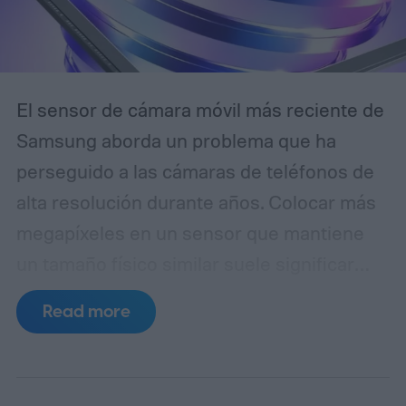
El sensor de cámara móvil más reciente de
Samsung aborda un problema que ha
perseguido a las cámaras de teléfonos de
alta resolución durante años. Colocar más
megapíxeles en un sensor que mantiene
un tamaño físico similar suele significar
reducir cada píxel, lo que limita la cantidad
Read more
de luz que puede capturar. El ISOCELL
HPC, la última entrada de Samsung en
su línea de sensores de 200MP, introduce