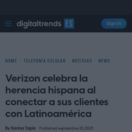
Sign In
Digital Trends Español
HOME
TELEFONÍA CELULAR
NOTICIAS
NEWS
Verizon celebra la
herencia hispana al
conectar a sus clientes
con Latinoamérica
By
Karina Tapia
Published septiembre 21, 2021