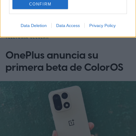
Noticias
Homepage
Telefonía celular
CONFIRM
Data Deletion
Data Access
Privacy Policy
TELEFONÍA CELULAR
OnePlus anuncia su
primera beta de ColorOS