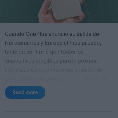
Cuando OnePlus anunció su salida de
Norteamérica y Europa el mes pasado,
también confirmó que todos los
dispositivos elegibles para la próxima
actualización de plataforma pasarían de
OxygenOS a ColorOS, marcando el fin de la
apariencia de Android que ayudó a definir
Read more
la marca OnePlus durante más de una
década. Aunque no compartió un
calendario definido para este cambio,