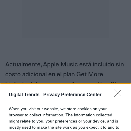
Actualmente, Apple Music está incluido sin
costo adicional en el plan Get More
Unlimited. Aunque aquellos que elijan Play
More Unlimited, Do More Unlimited o Start
Digital Trends -
Privacy Preference Center
Unlimited también pueden recibir seis
When you visit our website, we store cookies on your
meses de Apple Music gratis durante seis
browser to collect information. The information collected
might relate to you, your preferences or your device, and is
meses.
mostly used to make the site work as you expect it to and to