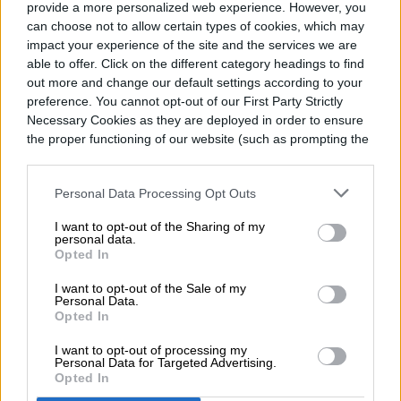
provide a more personalized web experience. However, you
can choose not to allow certain types of cookies, which may
impact your experience of the site and the services we are
able to offer. Click on the different category headings to find
out more and change our default settings according to your
Karina Tapia
preference. You cannot opt-out of our First Party Strictly
Necessary Cookies as they are deployed in order to ensure
the proper functioning of our website (such as prompting the
cookie banner and remembering your settings, to log into
your account, to redirect you when you log out, etc.).
Personal Data Processing Opt Outs
Redes sociales (Facebook, Instagram,
TikTok), videojuegos y las últimas
I want to opt-out of the Sharing of my
personal data.
tendencias del internet y la industria
Opted In
tecnológica…
I want to opt-out of the Sale of my
Personal Data.
Opted In
I want to opt-out of processing my
Topics
Personal Data for Targeted Advertising.
Opted In