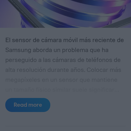
El sensor de cámara móvil más reciente de
Samsung aborda un problema que ha
perseguido a las cámaras de teléfonos de
alta resolución durante años. Colocar más
megapíxeles en un sensor que mantiene
un tamaño físico similar suele significar
reducir cada píxel, lo que limita la cantidad
Read more
de luz que puede capturar. El ISOCELL
HPC, la última entrada de Samsung en
su línea de sensores de 200MP, introduce