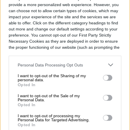
para su próxima generación de Xperia.
provide a more personalized web experience. However, you
can choose not to allow certain types of cookies, which may
impact your experience of the site and the services we are
able to offer. Click on the different category headings to find
out more and change our default settings according to your
preference. You cannot opt-out of our First Party Strictly
Diego Bastarrica
Necessary Cookies as they are deployed in order to ensure
the proper functioning of our website (such as prompting the
Senior Editor
cookie banner and remembering your settings, to log into
your account, to redirect you when you log out, etc.).
Personal Data Processing Opt Outs
Diego Bastarrica es Senior Editor y Head of
I want to opt-out of the Sharing of my
personal data.
Content en Digital Trends en Español,
Opted In
donde lidera la estrategia editorial, SEO…
I want to opt-out of the Sale of my
Personal Data.
Opted In
I want to opt-out of processing my
Topics
Personal Data for Targeted Advertising.
Opted In