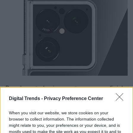
Por ahora, todo sigue en terreno no oficial,
así que conviene tomar estas filtraciones
Digital Trends -
Privacy Preference Center
con cautela. Aun así, la cantidad de
When you visit our website, we store cookies on your
reportes cruzados sugiere que Sony sí
browser to collect information. The information collected
might relate to you, your preferences or your device, and is
estaría preparando un cambio relevante
mostly used to make the site work as you expect it to and to