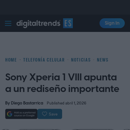
Sign In
Digital Trends Español
HOME
TELEFONÍA CELULAR
NOTICIAS
NEWS
Sony Xperia 1 VIII apunta
a un rediseño importante
By
Diego Bastarrica
Published abril 1, 2026
Save