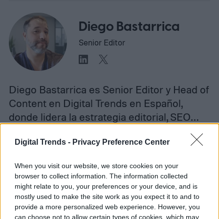
Diego Bastarrica
Senior Editor
Diego Bastarrica es Senior Editor y Head of
Content en Digital Trends en Español,
donde lidera la estrategia editorial, SEO…
Digital Trends -
Privacy Preference Center
Topics
When you visit our website, we store cookies on your
browser to collect information. The information collected
might relate to you, your preferences or your device, and is
Homepage
Telefonía celular
mostly used to make the site work as you expect it to and to
provide a more personalized web experience. However, you
can choose not to allow certain types of cookies, which may