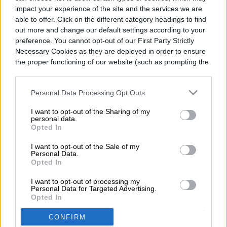
impact your experience of the site and the services we are
able to offer. Click on the different category headings to find
TELEFONÍA CELULAR
out more and change our default settings according to your
preference. You cannot opt-out of our First Party Strictly
OnePlus anuncia su
Necessary Cookies as they are deployed in order to ensure
the proper functioning of our website (such as prompting the
primera beta de ColorOS
cookie banner and remembering your settings, to log into
your account, to redirect you when you log out, etc.).
Personal Data Processing Opt Outs
I want to opt-out of the Sharing of my
personal data.
Opted In
I want to opt-out of the Sale of my
Personal Data.
Opted In
I want to opt-out of processing my
Personal Data for Targeted Advertising.
Opted In
CONFIRM