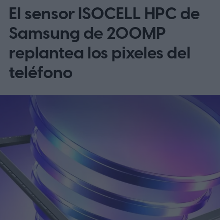
El sensor ISOCELL HPC de
el OnePlus 15 y el OnePlus 15R.
La beta
omite EE. UU. y Europa por ahora
Samsung de 200MP
replantea los pixeles del
teléfono