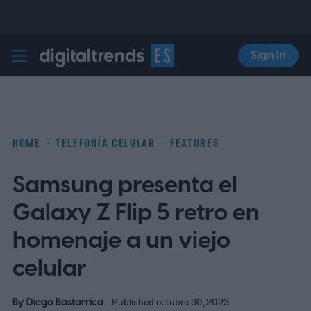
Sign In
Digital Trends Español
HOME
TELEFONÍA CELULAR
FEATURES
Samsung presenta el
Galaxy Z Flip 5 retro en
homenaje a un viejo
celular
By
Diego Bastarrica
Published octubre 30, 2023