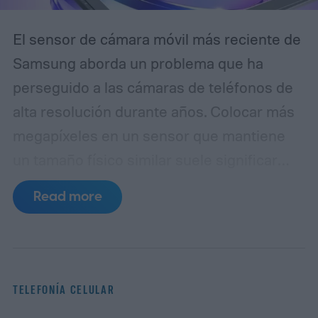
El sensor de cámara móvil más reciente de
Samsung aborda un problema que ha
perseguido a las cámaras de teléfonos de
alta resolución durante años. Colocar más
megapíxeles en un sensor que mantiene
un tamaño físico similar suele significar
reducir cada píxel, lo que limita la cantidad
Read more
de luz que puede capturar. El ISOCELL
HPC, la última entrada de Samsung en
su línea de sensores de 200MP, introduce
una estructura de píxeles rediseñada,
TELEFONÍA CELULAR
llamada DeepPix, que pretende resolver