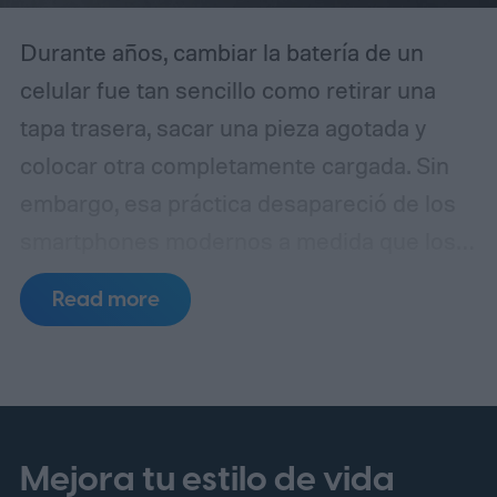
Durante años, cambiar la batería de un
celular fue tan sencillo como retirar una
tapa trasera, sacar una pieza agotada y
colocar otra completamente cargada. Sin
embargo, esa práctica desapareció de los
smartphones modernos a medida que los
fabricantes apostaron por diseños más
Read more
delgados, cuerpos de vidrio y metal,
resistencia al agua y componentes internos
cada vez más compactos.
Ahora, las
baterías removibles podrían estar de
regreso. No necesariamente en la forma
Mejora tu estilo de vida