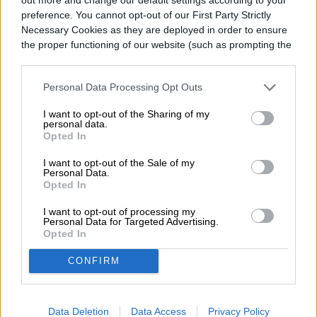
preference. You cannot opt-out of our First Party Strictly
Necessary Cookies as they are deployed in order to ensure
Diego Bastarrica es Senior Editor y Head of
the proper functioning of our website (such as prompting the
cookie banner and remembering your settings, to log into
Content en Digital Trends en Español,
your account, to redirect you when you log out, etc.).
donde lidera la estrategia editorial, SEO…
Personal Data Processing Opt Outs
I want to opt-out of the Sharing of my
personal data.
Opted In
Topics
I want to opt-out of the Sale of my
Personal Data.
Opted In
Homepage
Telefonía celular
I want to opt-out of processing my
Personal Data for Targeted Advertising.
Opted In
CONFIRM
TELEFONÍA CELULAR
OnePlus anuncia su
Data Deletion
Data Access
Privacy Policy