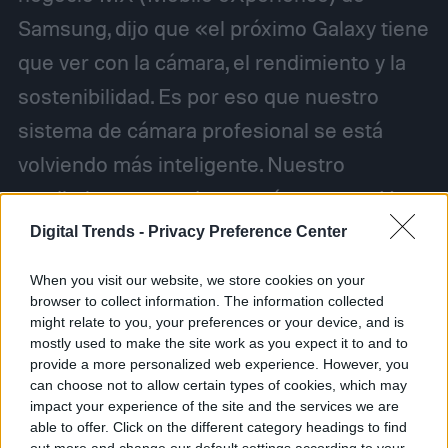
Samsung, dijo que «el próximo Galaxy tiene
que ver con la cámara, el rendimiento y la
sostenibilidad. Es por eso que nuestro
sistema de cámara profesional se está
volviendo más inteligente. Nuestro
rendimiento es cada vez más potente. Y
nuestra conectividad es cada vez más
Digital Trends -
Privacy Preference Center
fluida».
When you visit our website, we store cookies on your
browser to collect information. The information collected
might relate to you, your preferences or your device, and is
mostly used to make the site work as you expect it to and to
provide a more personalized web experience. However, you
Diego Bastarrica
can choose not to allow certain types of cookies, which may
impact your experience of the site and the services we are
Senior Editor
able to offer. Click on the different category headings to find
out more and change our default settings according to your