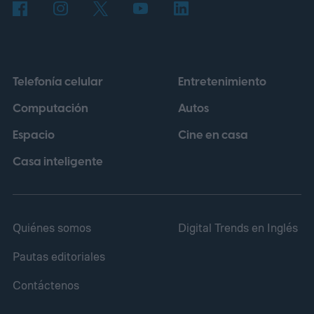
impulso proviene de la Unión Europea,
cuya regulación establece que las baterías
portátiles incorporadas en dispositivos
Telefonía celular
Entretenimiento
deberán poder retirarse y reemplazarse
Computación
Autos
con herramientas disponibles
Espacio
Cine en casa
comercialmente a partir del 18 de febrero
de 2027.
Casa inteligente
Quiénes somos
Digital Trends en Inglés
Pautas editoriales
Contáctenos