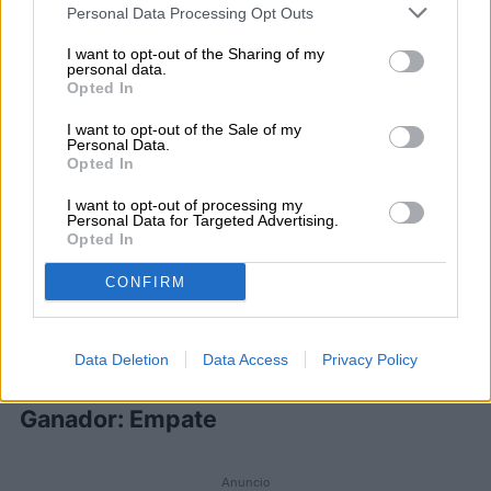
Personal Data Processing Opt Outs
por lo que el S21 FE usa la misma
I want to opt-out of the Sharing of my
tecnología.
personal data.
Opted In
Ambos teléfonos tienen clasificación IP68
I want to opt-out of the Sale of my
Personal Data.
Opted In
para resistencia al polvo y al agua, lo que
los hace casi idénticos, incluso en
I want to opt-out of processing my
Personal Data for Targeted Advertising.
durabilidad. Es difícil decidir cuál es mejor,
Opted In
ya que hay pocas diferencias reales. Hasta
CONFIRM
que hayamos tenido más tiempo práctico,
dejaremos esto como un empate.
Data Deletion
Data Access
Privacy Policy
Ganador: Empate