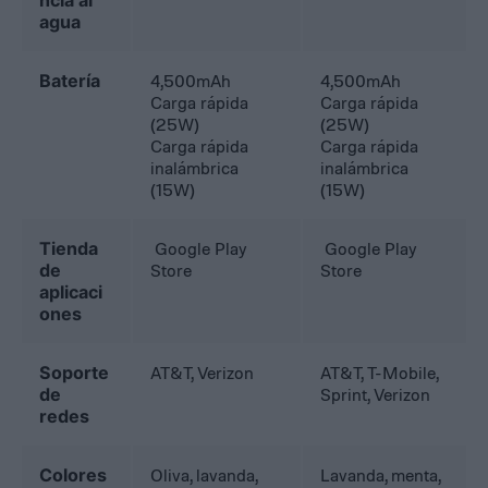
ncia al
agua
Batería
4,500mAh
4,500mAh
Carga rápida
Carga rápida
(25W)
(25W)
Carga rápida
Carga rápida
inalámbrica
inalámbrica
(15W)
(15W)
Tienda
Google Play
Google Play
de
Store
Store
aplicaci
ones
Soporte
AT&T, Verizon
AT&T, T-Mobile,
de
Sprint, Verizon
redes
Colores
Oliva, lavanda,
Lavanda, menta,