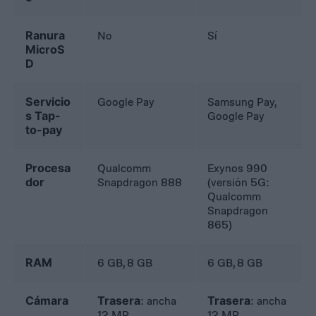
Ranura
No
Sí
MicroS
D
Servicio
Google Pay
Samsung Pay,
s Tap-
Google Pay
to-pay
Procesa
Qualcomm
Exynos 990
dor
Snapdragon 888
(versión 5G:
Qualcomm
Snapdragon
865)
RAM
6 GB, 8 GB
6 GB, 8 GB
Cámara
Trasera
: ancha
Trasera
: ancha
12 MP,
12 MP,