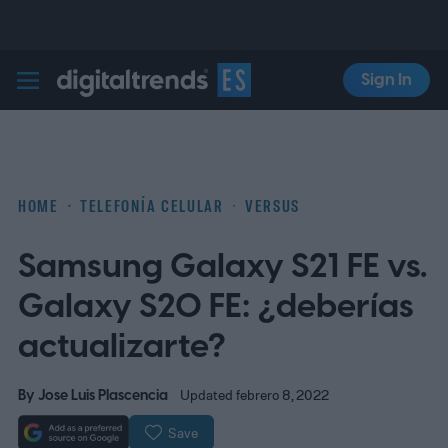
Sign In
Digital Trends Español
HOME
TELEFONÍA CELULAR
VERSUS
Samsung Galaxy S21 FE vs.
Galaxy S20 FE: ¿deberías
actualizarte?
By
Jose Luis Plascencia
Updated febrero 8, 2022
Save