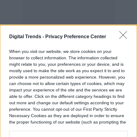
Digital Trends -
Privacy Preference Center
When you visit our website, we store cookies on your
browser to collect information. The information collected
might relate to you, your preferences or your device, and is
mostly used to make the site work as you expect it to and to
Los teléfonos comparten los mismos
provide a more personalized web experience. However, you
números de resolución de pantalla (2,400 x
can choose not to allow certain types of cookies, which may
impact your experience of the site and the services we are
1,920 píxeles) y admiten una frecuencia de
able to offer. Click on the different category headings to find
actualización de 120 Hz. Samsung también
out more and change our default settings according to your
preference. You cannot opt-out of our First Party Strictly
decidió no entrometerse con la disposición
Necessary Cookies as they are deployed in order to ensure
the proper functioning of our website (such as prompting the
del escáner óptico de huellas dactilares
cookie banner and remembering your settings, to log into
debajo del display que vimos en el S20 FE,
your account, to redirect you when you log out, etc.).