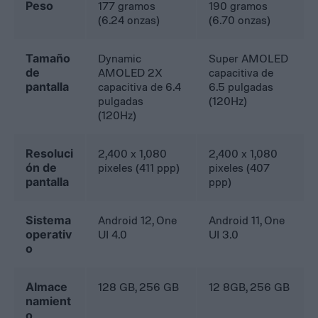
Peso
177 gramos
190 gramos
(6.24 onzas)
(6.70 onzas)
Tamaño
Dynamic
Super AMOLED
de
AMOLED 2X
capacitiva de
pantalla
capacitiva de 6.4
6.5 pulgadas
pulgadas
(120Hz)
(120Hz)
Resoluci
2,400 x 1,080
2,400 x 1,080
ón de
pixeles (411 ppp)
pixeles (407
pantalla
ppp)
Sistema
Android 12, One
Android 11, One
operativ
UI 4.0
UI 3.0
o
Almace
128 GB, 256 GB
12 8GB, 256 GB
namient
o