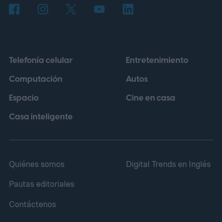
impulso proviene de la Unión Europea,
cuya regulación establece que las baterías
portátiles incorporadas en dispositivos
Telefonía celular
Entretenimiento
deberán poder retirarse y reemplazarse
Computación
Autos
con herramientas disponibles
Espacio
Cine en casa
comercialmente a partir del 18 de febrero
de 2027.
Casa inteligente
Quiénes somos
Digital Trends en Inglés
Pautas editoriales
Contáctenos