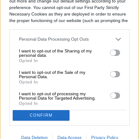
out more and change our default settings according to your
preference. You cannot opt-out of our First Party Strictly
Necessary Cookies as they are deployed in order to ensure
Diego Bastarrica es Senior Editor y Head of
the proper functioning of our website (such as prompting the
cookie banner and remembering your settings, to log into
Content en Digital Trends en Español,
your account, to redirect you when you log out, etc.).
donde lidera la estrategia editorial, SEO…
Personal Data Processing Opt Outs
I want to opt-out of the Sharing of my
personal data.
Opted In
Topics
I want to opt-out of the Sale of my
Personal Data.
Opted In
Noticias
Homepage
Telefonía celular
I want to opt-out of processing my
Personal Data for Targeted Advertising.
Opted In
CONFIRM
TELEFONÍA CELULAR
Data Deletion
Data Access
Privacy Policy