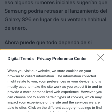
eso algunos rumores iniciales sugerían que
Samsung podría retrasar el lanzamiento del
Galaxy S26 en lugar de su ventana habitual
de enero.
Ahora puede que todo dependa de si
Samsung puede convencer a los usuarios
de que las mejoras que no pueden ver
Digital Trends -
Privacy Preference Center
siguen valiendo la pena pagar por ellas.
When you visit our website, we store cookies on your
browser to collect information. The information collected
might relate to you, your preferences or your device, and is
mostly used to make the site work as you expect it to and to
provide a more personalized web experience. However, you
Diego Bastarrica
can choose not to allow certain types of cookies, which may
impact your experience of the site and the services we are
Senior Editor
able to offer. Click on the different category headings to find