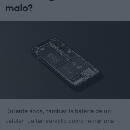
anterior, lo que resulta en luces más
malo?
brillantes, detalles de sombra más ricos y
menos grano visible en las tomas HDR.
Cómo DeepPix cambia la captura de luz
Durante años, cambiar la batería de un
celular fue tan sencillo como retirar una