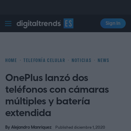
Sign In
Digital Trends Español
HOME
TELEFONÍA CELULAR
NOTICIAS
NEWS
OnePlus lanzó dos
teléfonos con cámaras
múltiples y batería
extendida
By
Alejandro Manriquez
Published diciembre 1, 2020