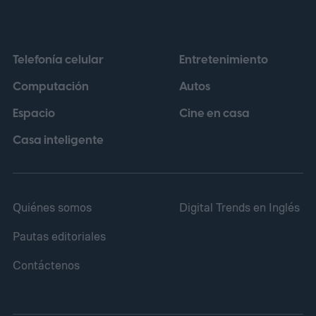
cuya regulación establece que las baterías
portátiles incorporadas en dispositivos
Telefonía celular
Entretenimiento
deberán poder retirarse y reemplazarse
Computación
Autos
con herramientas disponibles
Espacio
Cine en casa
comercialmente a partir del 18 de febrero
de 2027.
Casa inteligente
Quiénes somos
Digital Trends en Inglés
Pautas editoriales
Contáctenos