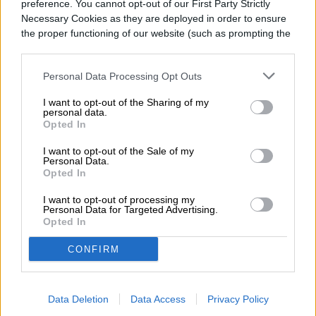
preference. You cannot opt-out of our First Party Strictly
Alejandro Manriquez
Necessary Cookies as they are deployed in order to ensure
the proper functioning of our website (such as prompting the
Former Digital Trends Contributor
cookie banner and remembering your settings, to log into
your account, to redirect you when you log out, etc.).
Personal Data Processing Opt Outs
I want to opt-out of the Sharing of my
personal data.
Opted In
Topics
I want to opt-out of the Sale of my
Personal Data.
Noticias
Homepage
Telefonía celular
Opted In
I want to opt-out of processing my
Personal Data for Targeted Advertising.
Opted In
TELEFONÍA CELULAR
CONFIRM
OnePlus anuncia su
Data Deletion
Data Access
Privacy Policy