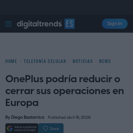
Sign In
Digital Trends Español
HOME
TELEFONÍA CELULAR
NOTICIAS
NEWS
OnePlus podría reducir o
cerrar sus operaciones en
Europa
By
Diego Bastarrica
Published abril 16, 2026
Save