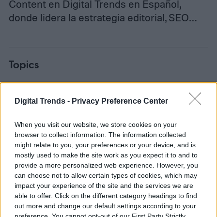
Content en Digital Trends en Español,
donde lidera la estrategia editorial, SEO…
Topics
Noticias
Homepage
Telefonía celular
Digital Trends -
Privacy Preference Center
When you visit our website, we store cookies on your
browser to collect information. The information collected
TELEFONÍA CELULAR
might relate to you, your preferences or your device, and is
mostly used to make the site work as you expect it to and to
provide a more personalized web experience. However, you
Los 5 teléfonos más
can choose not to allow certain types of cookies, which may
impact your experience of the site and the services we are
infravalorados de 2026:
able to offer. Click on the different category headings to find
los que sí merecen más
out more and change our default settings according to your
preference. You cannot opt-out of our First Party Strictly