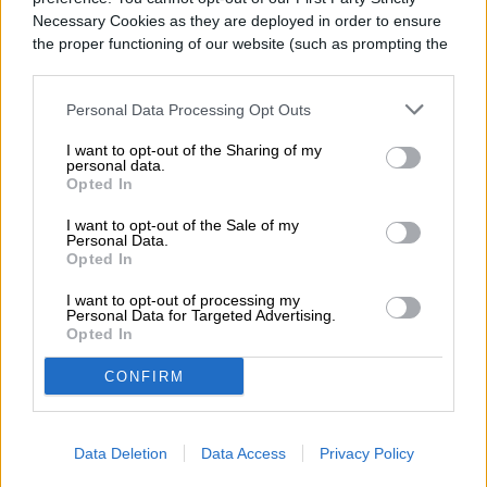
atención
Necessary Cookies as they are deployed in order to ensure
the proper functioning of our website (such as prompting the
cookie banner and remembering your settings, to log into
your account, to redirect you when you log out, etc.).
Personal Data Processing Opt Outs
I want to opt-out of the Sharing of my
personal data.
Opted In
I want to opt-out of the Sale of my
Personal Data.
Opted In
I want to opt-out of processing my
Personal Data for Targeted Advertising.
Opted In
CONFIRM
En un mercado móvil cada vez más caro,
repetitivo y dominado por campañas de
Data Deletion
Data Access
Privacy Policy