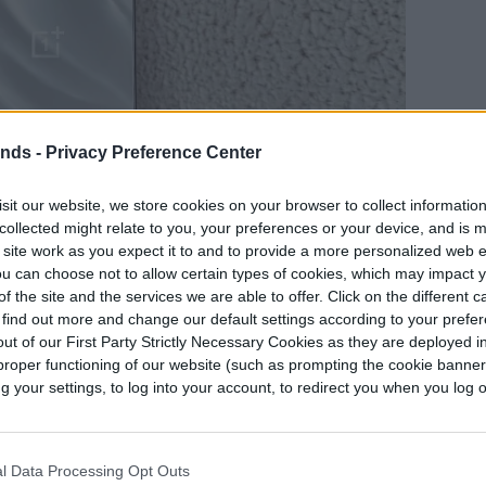
ends -
Privacy Preference Center
sit our website, we store cookies on your browser to collect informatio
collected might relate to you, your preferences or your device, and is 
 site work as you expect it to and to provide a more personalized web 
u can choose not to allow certain types of cookies, which may impact 
hos de autor
f the site and the services we are able to offer. Click on the different 
 find out more and change our default settings according to your prefe
ismo aspecto fundamental durante años, desde
ut of our First Party Strictly Necessary Cookies as they are deployed in
 hasta teléfonos baratos hechos de plástico.
proper functioning of our website (such as prompting the cookie banne
actual no es diferente.
your settings, to log into your account, to redirect you when you log ou
 con un aspecto fresco, que es una desviación
lmente metálico. La carcasa trasera es
l Data Processing Opt Outs