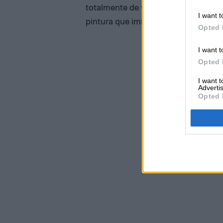
totalmente de vidrio, mientras que 
I want t
pintura que imita el metal.
Opted 
I want t
Opted 
I want 
Advertis
Opted 