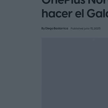
OnePlus Nor
hacer el Gal
By
Diego Bastarrica
Published julio 15, 2025