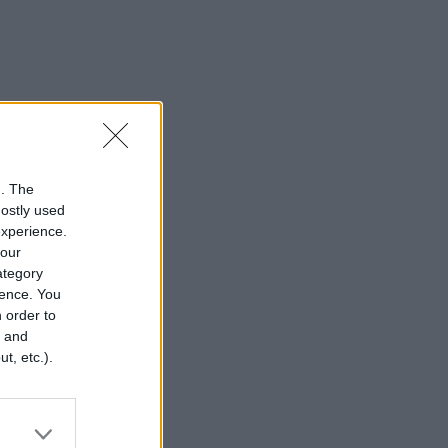
n. The
mostly used
experience.
your
category
rence. You
 order to
r and
t, etc.).