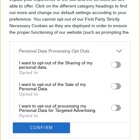
TELEFONÍA CELULAR
able to offer. Click on the different category headings to find
out more and change our default settings according to your
preference. You cannot opt-out of our First Party Strictly
OnePlus anuncia su
Necessary Cookies as they are deployed in order to ensure
primera beta de ColorOS
the proper functioning of our website (such as prompting the
cookie banner and remembering your settings, to log into
your account, to redirect you when you log out, etc.).
Personal Data Processing Opt Outs
I want to opt-out of the Sharing of my
personal data.
Opted In
I want to opt-out of the Sale of my
Personal Data.
Opted In
I want to opt-out of processing my
Personal Data for Targeted Advertising.
Opted In
CONFIRM