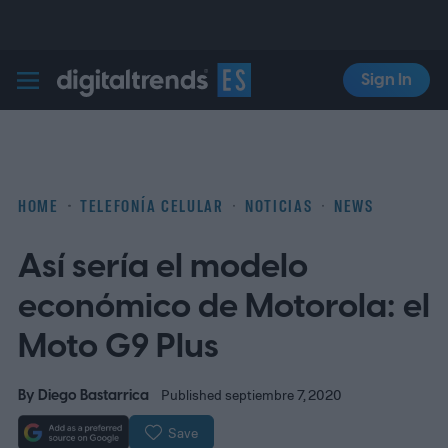
Sign In
Digital Trends Español
HOME
TELEFONÍA CELULAR
NOTICIAS
NEWS
Así sería el modelo
económico de Motorola: el
Moto G9 Plus
By
Diego Bastarrica
Published septiembre 7, 2020
Save