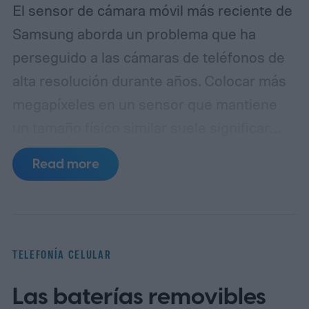
El sensor de cámara móvil más reciente de
Samsung aborda un problema que ha
perseguido a las cámaras de teléfonos de
alta resolución durante años. Colocar más
megapíxeles en un sensor que mantiene
un tamaño físico similar suele significar
reducir cada píxel, lo que limita la cantidad
Read more
de luz que puede capturar. El ISOCELL
HPC, la última entrada de Samsung en
su línea de sensores de 200MP, introduce
una estructura de píxeles rediseñada,
TELEFONÍA CELULAR
llamada DeepPix, que pretende resolver
Las baterías removibles
ese problema. Samsung afirma que el