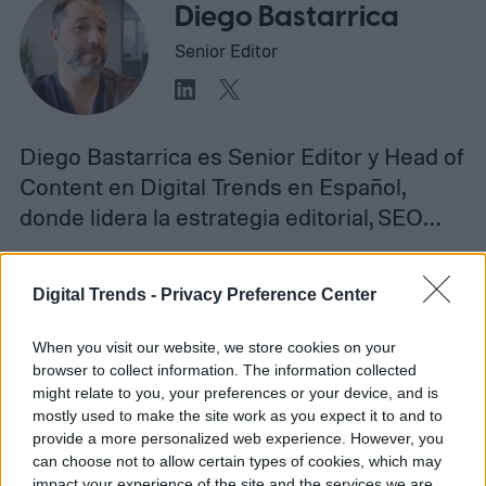
Diego Bastarrica
Senior Editor
Diego Bastarrica es Senior Editor y Head of
Content en Digital Trends en Español,
donde lidera la estrategia editorial, SEO…
Digital Trends -
Privacy Preference Center
Topics
When you visit our website, we store cookies on your
browser to collect information. The information collected
Noticias
Homepage
Telefonía celular
might relate to you, your preferences or your device, and is
mostly used to make the site work as you expect it to and to
provide a more personalized web experience. However, you
can choose not to allow certain types of cookies, which may
impact your experience of the site and the services we are