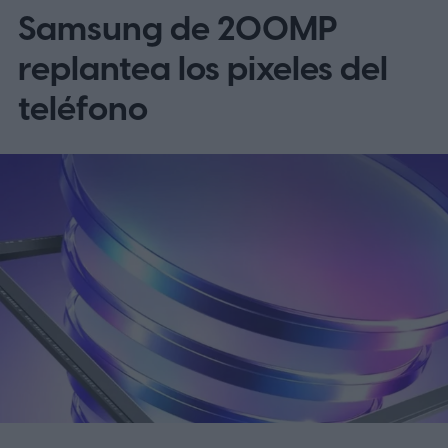
omite EE. UU. y Europa por ahora
Samsung de 200MP
replantea los pixeles del
teléfono