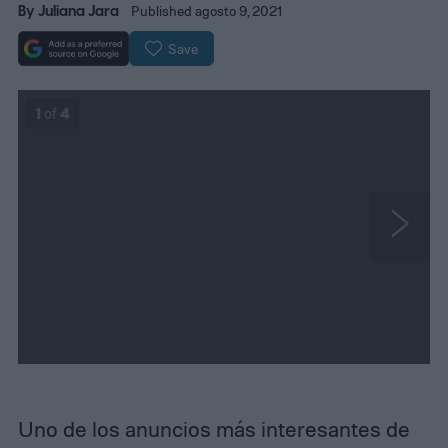
By
Juliana Jara
Published agosto 9, 2021
Save
1
of
4
N
e
x
t
Uno de los anuncios más interesantes de