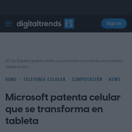
Sign In
Digital Trends Español
DT en Español podría recibir una comisión si compras un producto
desde el sitio
HOME
TELEFONÍA CELULAR
COMPUTACIÓN
NEWS
Microsoft patenta celular
que se transforma en
tableta