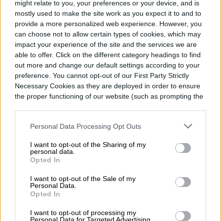
might relate to you, your preferences or your device, and is
mostly used to make the site work as you expect it to and to
provide a more personalized web experience. However, you
can choose not to allow certain types of cookies, which may
impact your experience of the site and the services we are
able to offer. Click on the different category headings to find
out more and change our default settings according to your
preference. You cannot opt-out of our First Party Strictly
Necessary Cookies as they are deployed in order to ensure
the proper functioning of our website (such as prompting the
cookie banner and remembering your settings, to log into
your account, to redirect you when you log out, etc.).
Personal Data Processing Opt Outs
I want to opt-out of the Sharing of my
personal data.
Opted In
I want to opt-out of the Sale of my
Sin embargo,ya que Windows 10 utiliza
Personal Data.
Opted In
Continuum, una tecnología que ajusta la
I want to opt-out of processing my
interfaz del usuario dependiendo del
Personal Data for Targeted Advertising.