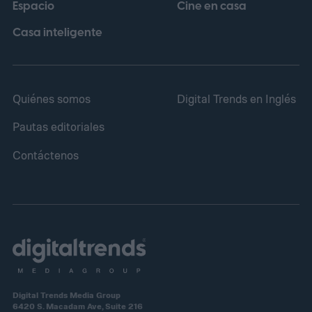
Espacio
Cine en casa
comercialmente a partir del 18 de febrero
de 2027.
Casa inteligente
Quiénes somos
Digital Trends en Inglés
Pautas editoriales
Contáctenos
Digital Trends Media Group
6420 S. Macadam Ave, Suite 216