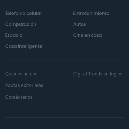
portátiles incorporadas en dispositivos
Telefonía celular
Entretenimiento
deberán poder retirarse y reemplazarse
Computación
Autos
con herramientas disponibles
Espacio
Cine en casa
comercialmente a partir del 18 de febrero
de 2027.
Casa inteligente
Quiénes somos
Digital Trends en Inglés
Pautas editoriales
Contáctenos