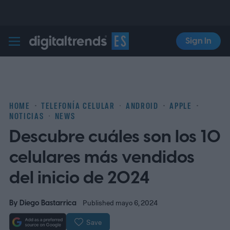
Sign In
Digital Trends Español
HOME
TELEFONÍA CELULAR
ANDROID
APPLE
NOTICIAS
NEWS
Descubre cuáles son los 10
celulares más vendidos
del inicio de 2024
By
Diego Bastarrica
Published mayo 6, 2024
Save