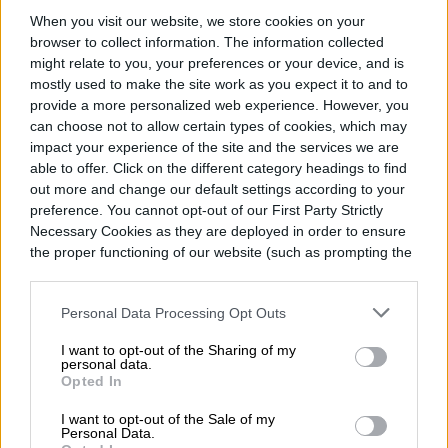
When you visit our website, we store cookies on your
browser to collect information. The information collected
might relate to you, your preferences or your device, and is
mostly used to make the site work as you expect it to and to
provide a more personalized web experience. However, you
can choose not to allow certain types of cookies, which may
impact your experience of the site and the services we are
able to offer. Click on the different category headings to find
out more and change our default settings according to your
preference. You cannot opt-out of our First Party Strictly
Necessary Cookies as they are deployed in order to ensure
the proper functioning of our website (such as prompting the
cookie banner and remembering your settings, to log into
your account, to redirect you when you log out, etc.).
Personal Data Processing Opt Outs
Cuando OnePlus anunció su salida de
I want to opt-out of the Sharing of my
Norteamérica y Europa el mes pasado,
personal data.
Opted In
también confirmó que todos los
dispositivos elegibles para la próxima
I want to opt-out of the Sale of my
Personal Data.